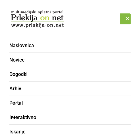
Prijava
NEDELJA, 9. AVGUST 2026
Naslovnica
BTC Murska Sobota
Novice
Dogodki
Arhiv
Portal
Interaktivno
Iskanje
GOSPODARSTVO