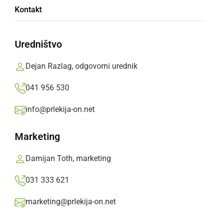
Tako so gradili soboški McDonald's
Kontakt
četrtek, 27. avgust 2020 ob 19:47
Uredništvo
Dejan Razlag, odgovorni urednik
041 956 530
GOSPODARSTVO
McDonald's v Murski Soboti s sodobno
info@prlekija-on.net
opremljenimi prostori in novo tehnologijo
naročanja
Marketing
četrtek, 20. avgust 2020 ob 18:30
Damijan Toth, marketing
031 333 621
marketing@prlekija-on.net
GOSPODARSTVO