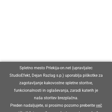
Prlekija-on.net je največji in najbolje obiskan spletni medij v
Prlekiji.
Vpisan je v razvid medijev, ki ga vodi Ministrstvo za kulturo
Republike Slovenije, pod zaporedno številko 1529.
Glavni in odgovorni urednik:
Spletno mesto Prlekija-on.net (upravljalec
Dejan Razlag
StudioEfekt, Dejan Razlag s.p.) uporablja piškotke za
info@prlekija-on.net
zagotavljanje kakovostne spletne storitve,
funkcionalnosti in oglaševanja, zaradi katerih je
naša storitev brezplačna.
Preden nadaljujete, si prosimo pozorno preberite
več