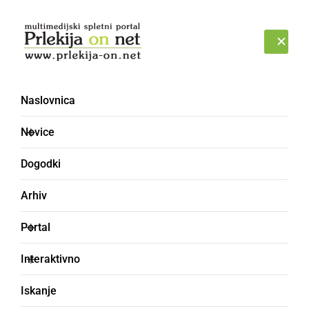
Prijava
SOBOTA, 8. AVGUST 2026
Naslovnica
čarobni večer
Novice
Dogodki
Arhiv
Portal
Interaktivno
Iskanje
NAJMLAJŠI