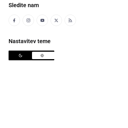
Sledite nam
Črna kronika
Kultura
Nastavitev teme
Šport
Politika
Gospodarstvo
Narava
Zanimivosti