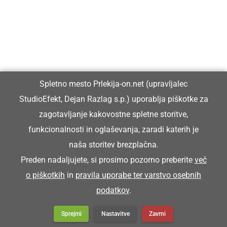
Vpisan je v razvid medijev, ki ga vodi Ministrstvo za kulturo
Republike Slovenije, pod zaporedno številko 1529.
Glavni in odgovorni urednik:
Spletno mesto Prlekija-on.net (upravljalec
Dejan Razlag
StudioEfekt, Dejan Razlag s.p.) uporablja piškotke za
info@prlekija-on.net
zagotavljanje kakovostne spletne storitve,
funkcionalnosti in oglaševanja, zaradi katerih je
naša storitev brezplačna.
Preden nadaljujete, si prosimo pozorno preberite
več
o piškotkih
in
pravila uporabe ter varstvo osebnih
© Prlekija-on.net | 2005 - 2026 | Vse pravice pridržane |
podatkov
.
info@prlekija-on.net
Splošni pogoji
•
Izjava o zasebnosti
•
Piškotki
Oglaševanje
Sprejmi
Nastavitve
Zavrni