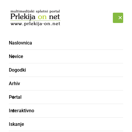
Prijava
NEDELJA, 9. AVGUST 2026
Naslovnica
ČD Ljutomer
Novice
Dogodki
Arhiv
Portal
Interaktivno
Iskanje
NARAVA