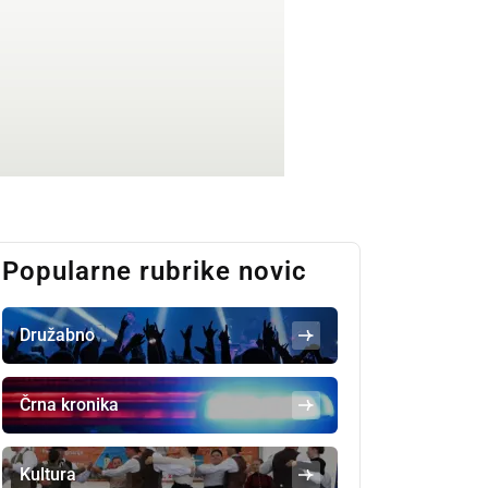
Popularne rubrike novic
Družabno
Črna kronika
Kultura