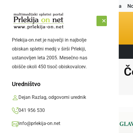
Naslovnica
No
Prlekija-on.net je največji in najbolje
obiskan spletni medij v širši Prlekiji,
Sledite nam:
ČETRTEK, 6. AVGUST 2026
ustanovljen leta 2005. Mesečno nas
obišče okoli 450 tisoč obiskovalcev.
Č
Uredništvo
Dejan Razlag, odgovorni urednik
041 956 530
info@prlekija-on.net