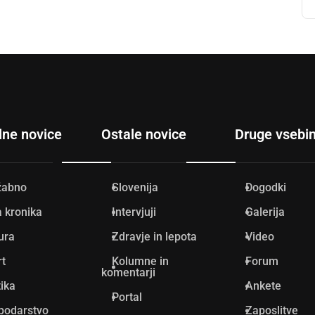
lne novice
Ostale novice
Druge vsebi
žabno
Slovenija
Dogodki
 kronika
Intervjuji
Galerija
ura
Zdravje in lepota
Video
rt
Kolumne in
Forum
komentarji
tika
Ankete
Portal
podarstvo
Zaposlitve