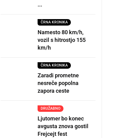
...
ČRNA KRONIKA
Namesto 80 km/h,
vozil s hitrostjo 155
km/h
ČRNA KRONIKA
Zaradi prometne
nesreče popolna
zapora ceste
DRUŽABNO
Ljutomer bo konec
avgusta znova gostil
Frejcejt fest