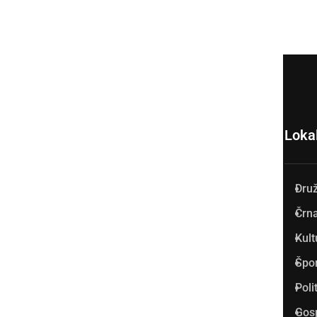
Loka
Dru
Prlekija-on.net je največji in
Črna
najbolje obiskan spletni medij
Kult
v Prlekiji.
Špo
Vpisan je v razvid medijev, ki
Poli
ga vodi Ministrstvo za kulturo
Gos