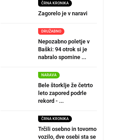
ČRNA KRONIKA
Zagorelo je v naravi
DRUŽABNO
Nepozabno poletje v
Baški: 94 otrok si je
nabralo spomine ...
NARAVA
Bele štorklje že četrto
leto zapored podrle
rekord - ...
ČRNA KRONIKA
Trčili osebno in tovorno
vozilo, dve osebi sta se