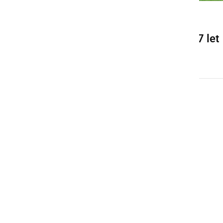
KULTURA IN IZOBRAŽEVANJE
Jože Nemec čebelari že 77 let
nedelja, 29. november 2020 ob 19:52