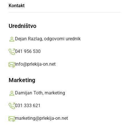
Kontakt
Uredništvo
Dejan Razlag, odgovorni urednik
041 956 530
DRUŽABNO
Ljutomerski čebelarji na pikniku
info@prlekija-on.net
ponedeljek, 22. junij 2020 ob 22:13
Marketing
Damijan Toth, marketing
031 333 621
marketing@prlekija-on.net