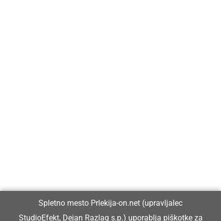
Prlekija-on.net je največji in najbolje obiskan spletni medij v
Prlekiji.
Vpisan je v razvid medijev, ki ga vodi Ministrstvo za kulturo
Republike Slovenije, pod zaporedno številko 1529.
Glavni in odgovorni urednik:
Spletno mesto Prlekija-on.net (upravljalec
Dejan Razlag
StudioEfekt, Dejan Razlag s.p.) uporablja piškotke za
info@prlekija-on.net