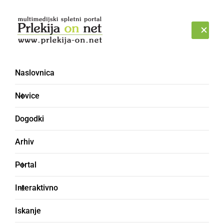
Prijava
PONEDELJEK, 10. AVGUST 2026
Naslovnica
Čebelarsko društvo
Novice
Ljutomer
Dogodki
Arhiv
Portal
Interaktivno
Iskanje