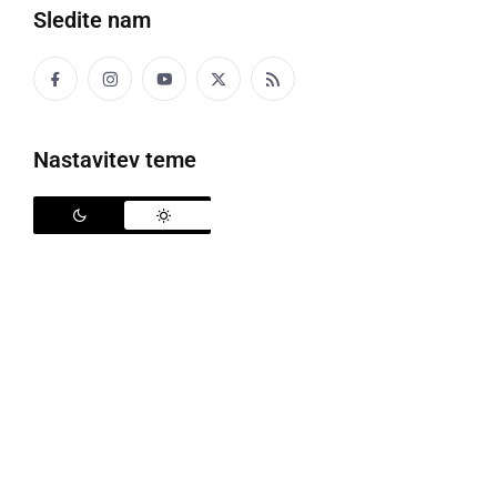
Sledite nam
Nastavitev teme
DRUŽABNO
Čebelarji potrdili sloves dobre domače
kuhinje
ponedeljek, 11. november 2019 ob 19:25