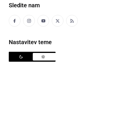
Sledite nam
Politika
Gospodarstvo
Nastavitev teme
Narava
Zanimivosti