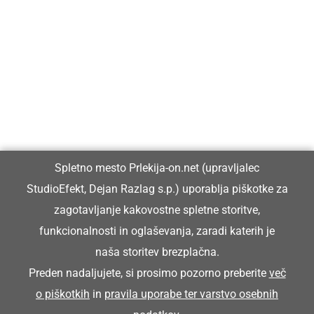
Prlekija-on.net je največji in najbolje obiskan spletni medij v
Prlekiji.
Vpisan je v razvid medijev, ki ga vodi Ministrstvo za kulturo
Republike Slovenije, pod zaporedno številko 1529.
Glavni in odgovorni urednik:
Spletno mesto Prlekija-on.net (upravljalec
Dejan Razlag
StudioEfekt, Dejan Razlag s.p.) uporablja piškotke za
info@prlekija-on.net
zagotavljanje kakovostne spletne storitve,
funkcionalnosti in oglaševanja, zaradi katerih je
naša storitev brezplačna.
Preden nadaljujete, si prosimo pozorno preberite
več
o piškotkih
in
pravila uporabe ter varstvo osebnih
© Prlekija-on.net | 2005 - 2026 | Vse pravice pridržane |