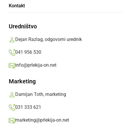
Da bo porok več in da bodo večno trajale...
Kontakt
sreda, 25. julij 2018 ob 08:51
Uredništvo
Dejan Razlag, odgovorni urednik
Popularne rubrike novic
041 956 530
Družabno
info@prlekija-on.net
Marketing
Črna kronika
Damijan Toth, marketing
Kultura
031 333 621
Šport
marketing@prlekija-on.net