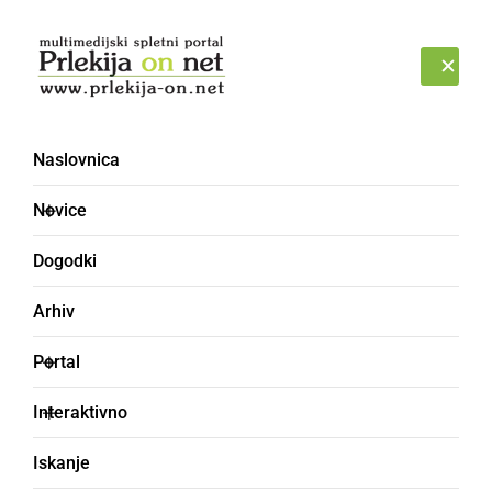
Prijava
PETEK, 7. AVGUST 2026
Naslovnica
Cilika in Silvo Fras
Novice
Dogodki
Arhiv
Portal
Interaktivno
Iskanje
KULTURA IN IZOBRAŽEVANJE