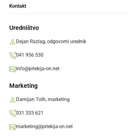
Poziv k doslednemu zatiranju škodljive
Kontakt
invazivne rastline
Uredništvo
petek, 17. julij 2026 ob 08:01
Dejan Razlag, odgovorni urednik
041 956 530
NARAVA
info@prlekija-on.net
Marelice že cvetijo, konec tedna bodo
jutranje temperature lahko pod ničlo
Marketing
sreda, 6. marec 2024 ob 11:19
Damijan Toth, marketing
031 333 621
marketing@prlekija-on.net
NARAVA