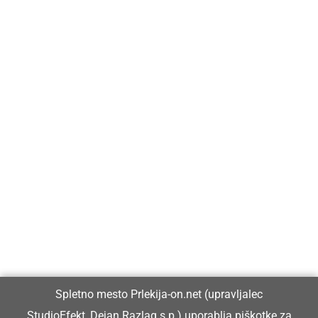
Prlekija-on.net je največji in najbolje obiskan spletni medij v
Prlekiji.
Vpisan je v razvid medijev, ki ga vodi Ministrstvo za kulturo
Republike Slovenije, pod zaporedno številko 1529.
Glavni in odgovorni urednik:
Spletno mesto Prlekija-on.net (upravljalec
Dejan Razlag
StudioEfekt, Dejan Razlag s.p.) uporablja piškotke za
info@prlekija-on.net