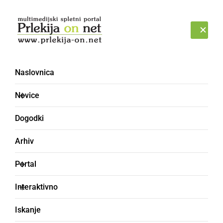
Prijava
ČETRTEK, 6. AVGUST 2026
Naslovnica
cvetenje
Novice
Dogodki
Arhiv
Portal
Interaktivno
Iskanje
NARAVA