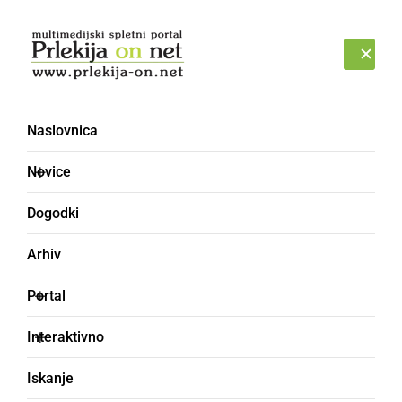
Prijava
PETEK, 7. AVGUST 2026
Naslovnica
Danila Krpič
Novice
Dogodki
Arhiv
Portal
Interaktivno
Iskanje
KULTURA IN IZOBRAŽEVANJE