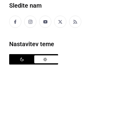
Sledite nam
Politika
Gospodarstvo
Nastavitev teme
Narava
Zanimivosti