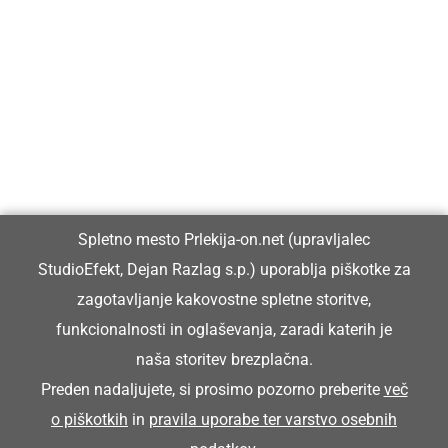
Prlekija-on.net je največji in najbolje obiskan spletni medij v
Prlekiji.
Vpisan je v razvid medijev, ki ga vodi Ministrstvo za kulturo
Republike Slovenije, pod zaporedno številko 1529.
Glavni in odgovorni urednik:
Spletno mesto Prlekija-on.net (upravljalec
Dejan Razlag
StudioEfekt, Dejan Razlag s.p.) uporablja piškotke za
info@prlekija-on.net
zagotavljanje kakovostne spletne storitve,
funkcionalnosti in oglaševanja, zaradi katerih je
naša storitev brezplačna.
Preden nadaljujete, si prosimo pozorno preberite
več
o piškotkih
in
pravila uporabe ter varstvo osebnih
© Prlekija-on.net | 2005 - 2026 | Vse pravice pridržane |