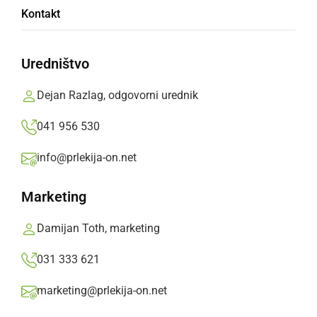
Občutenje svetlobe in barve Danile Krpič
Kontakt
sreda, 11. marec 2015 ob 10:17
Uredništvo
Dejan Razlag, odgovorni urednik
Popularne rubrike novic
041 956 530
Družabno
info@prlekija-on.net
Marketing
Črna kronika
Damijan Toth, marketing
Kultura
031 333 621
Šport
marketing@prlekija-on.net