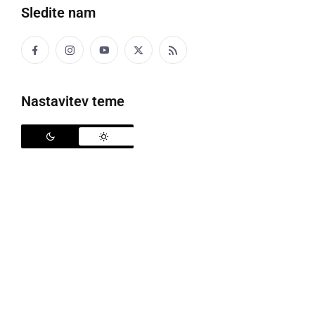
Sledite nam
nedelja, 18. april 2021 ob 19:51
Nastavitev teme
NARAVA
Invazija na milijone majhnih stenic rjavih
lipovk
nedelja, 10. marec 2019 ob 08:46
ZANIMIVOSTI
»Čudna prikazen« sredi razklanega debla