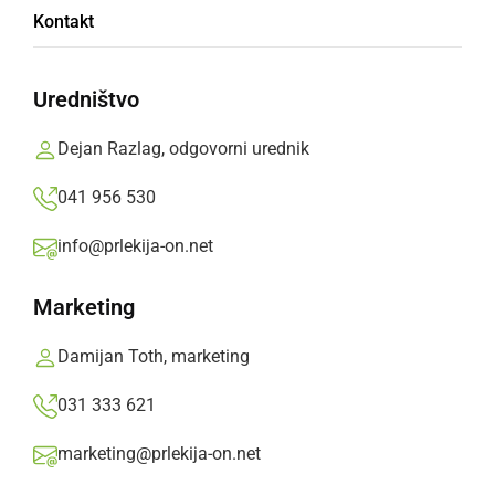
Neznanec odtujil deblo smreke...
Kontakt
ponedeljek, 27. november 2023 ob 09:59
Uredništvo
Dejan Razlag, odgovorni urednik
041 956 530
ČRNA KRONIKA
Mopedist za posledicami prometne nesreče
info@prlekija-on.net
na kraju umrl
Marketing
sobota, 24. april 2021 ob 08:11
Damijan Toth, marketing
031 333 621
NARAVA
marketing@prlekija-on.net
»Krvaveče« drevo sredi gozda