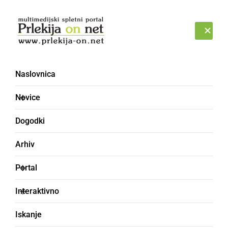
Prijava
ČETRTEK, 6. AVGUST 2026
Naslovnica
deblo
Novice
Dogodki
Arhiv
Portal
Interaktivno
Iskanje
ČRNA KRONIKA