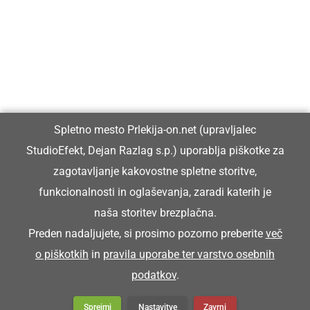
Prlekiji.
Vpisan je v razvid medijev, ki ga vodi Ministrstvo za kulturo
Republike Slovenije, pod zaporedno številko 1529.
Glavni in odgovorni urednik:
Spletno mesto Prlekija-on.net (upravljalec
Dejan Razlag
StudioEfekt, Dejan Razlag s.p.) uporablja piškotke za
info@prlekija-on.net
zagotavljanje kakovostne spletne storitve,
funkcionalnosti in oglaševanja, zaradi katerih je
naša storitev brezplačna.
Preden nadaljujete, si prosimo pozorno preberite
več
o piškotkih
in
pravila uporabe ter varstvo osebnih
© Prlekija-on.net | 2005 - 2026 | Vse pravice pridržane |
podatkov
.
info@prlekija-on.net
Splošni pogoji
•
Izjava o zasebnosti
•
Piškotki
Oglaševanje
Sprejmi
Nastavitve
Zavrni