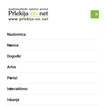
Prijava
PETEK, 7. AVGUST 2026
Naslovnica
DJ XENIA
Novice
Dogodki
Arhiv
Portal
Interaktivno
Iskanje
ČRNA KRONIKA