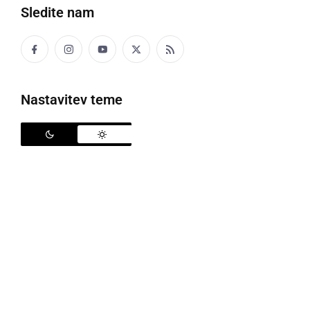
Sledite nam
Družabno
Črna kronika
Nastavitev teme
Kultura
Šport
Politika
Gospodarstvo
Narava