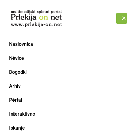
Prijava
ČETRTEK, 6. AVGUST 2026
Naslovnica
dokazilo
Novice
Dogodki
Arhiv
Portal
Interaktivno
Iskanje
SLOVENIJA