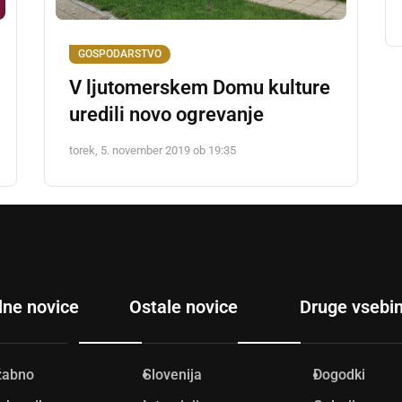
GOSPODARSTVO
V ljutomerskem Domu kulture
uredili novo ogrevanje
torek, 5. november 2019 ob 19:35
lne novice
Ostale novice
Druge vsebi
žabno
Slovenija
Dogodki