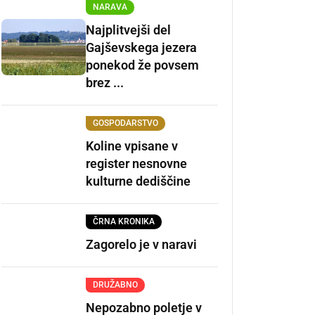
NARAVA
Najplitvejši del
Gajševskega jezera
ponekod že povsem
brez ...
GOSPODARSTVO
Koline vpisane v
register nesnovne
kulturne dediščine
ČRNA KRONIKA
Zagorelo je v naravi
DRUŽABNO
Nepozabno poletje v