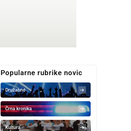
Popularne rubrike novic
Družabno
Črna kronika
Kultura