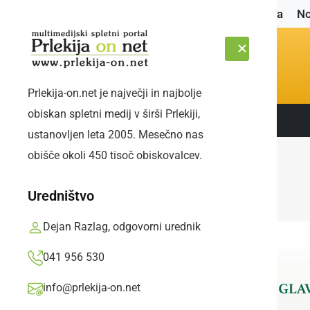
Naslovnica
No
Prlekija-on.net je največji in najbolje
obiskan spletni medij v širši Prlekiji,
Sledite nam:
ČETRTEK, 6. AVGUST 2026
ustanovljen leta 2005. Mesečno nas
obišče okoli 450 tisoč obiskovalcev.
Uredništvo
Dejan Razlag, odgovorni urednik
041 956 530
info@prlekija-on.net