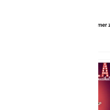
DRUŽABNO
Štiri legende slovenske
komedije prihajajo v Ljutomer 
novo predstavo
četrtek, 16. oktober 2025 ob 10:19