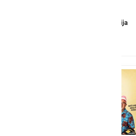
KULTURA IN IZOBRAŽEVANJE
V Ljutomer prihaja komedija
»Kar je bilo in kar bo«
sreda, 7. januar 2026 ob 08:56