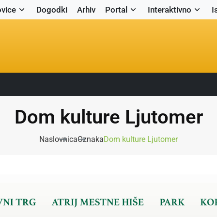
vice
Dogodki
Arhiv
Portal
Interaktivno
I
Dom kulture Ljutomer
Naslovnica
Oznaka
Dom kulture Ljutomer