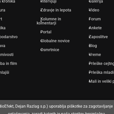
 kronika
Intervjuji
Galerija
ura
Zdravje in lepota
Video
rt
Kolumne in
Forum
komentarji
tika
Ankete
Portal
podarstvo
Zaposlitve
Globalne novice
ava
Blog
Osmrtnice
mivosti
Vreme
ba in film
Prleške cejtn
lajši
Prleška mlad
Mali in veliki 
dioEfekt, Dejan Razlag s.p.) uporablja piškotke za zagotavljanje 
oglaševanja, zaradi katerih je naša storitev brezplačna.