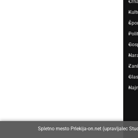
Črna
najbolje obiskan spletni medij
Kult
v Prlekiji.
Špo
Vpisan je v razvid medijev, ki
Poli
ga vodi Ministrstvo za kulturo
Gos
Republike Slovenije, pod
Nar
zaporedno številko 1529.
Zani
Glas
Glavni in odgovorni urednik:
Najm
Dejan Razlag
info@prlekija-on.net
Spletno mesto Prlekija-on.net (upravljalec Stu