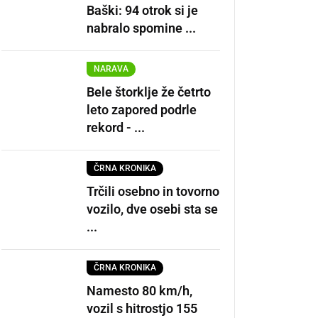
Baški: 94 otrok si je
nabralo spomine ...
NARAVA
Bele štorklje že četrto
leto zapored podrle
rekord - ...
ČRNA KRONIKA
Trčili osebno in tovorno
vozilo, dve osebi sta se
...
ČRNA KRONIKA
Namesto 80 km/h,
vozil s hitrostjo 155