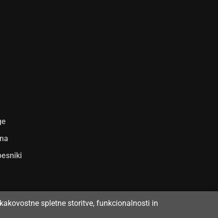
ge
ina
pesniki
kakovostne spletne storitve, funkcionalnosti in