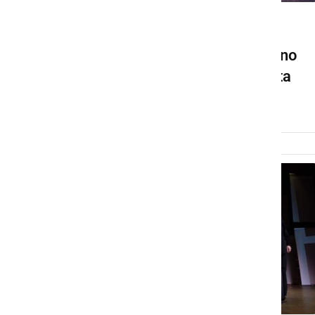
KULTURA IN IZOBRAŽEVANJE
Vabljeni na plesno-glasbeno
predstavo Zgodbe z Orienta
četrtek, 16. april 2026 ob 13:41