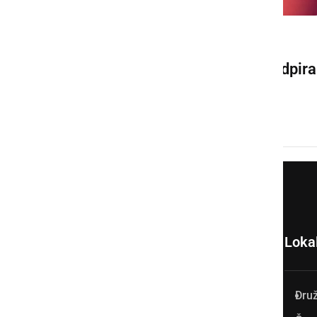
KULTURA IN IZOBRAŽEVANJE
Prenovljeni Dom kulture odpira
svoja vrata
sreda, 2. november 2022 ob 09:57
Loka
Dru
Prlekija-on.net je največji in