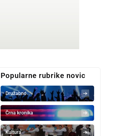
Popularne rubrike novic
Družabno
Črna kronika
Kultura