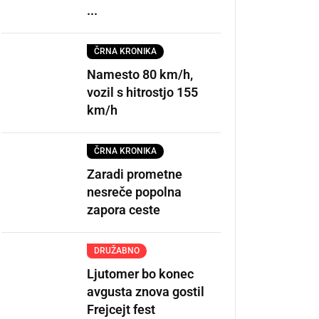
...
ČRNA KRONIKA
Namesto 80 km/h,
vozil s hitrostjo 155
km/h
ČRNA KRONIKA
Zaradi prometne
nesreče popolna
zapora ceste
DRUŽABNO
Ljutomer bo konec
avgusta znova gostil
Frejcejt fest