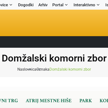
vice
Dogodki
Arhiv
Portal
Interaktivno
I
Domžalski komorni zbor
Naslovnica
Oznaka
Domžalski komorni zbor