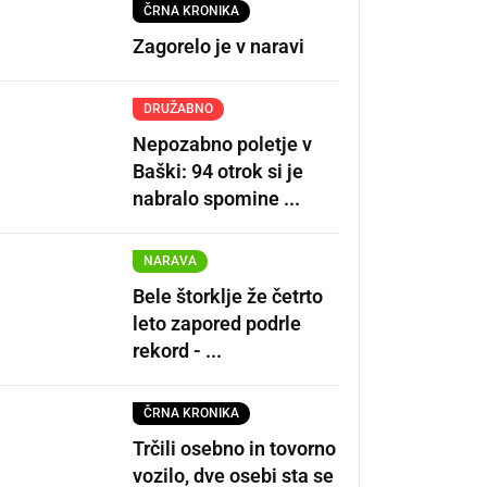
ČRNA KRONIKA
Zagorelo je v naravi
DRUŽABNO
Nepozabno poletje v
Baški: 94 otrok si je
nabralo spomine ...
NARAVA
Bele štorklje že četrto
leto zapored podrle
rekord - ...
ČRNA KRONIKA
Trčili osebno in tovorno
vozilo, dve osebi sta se