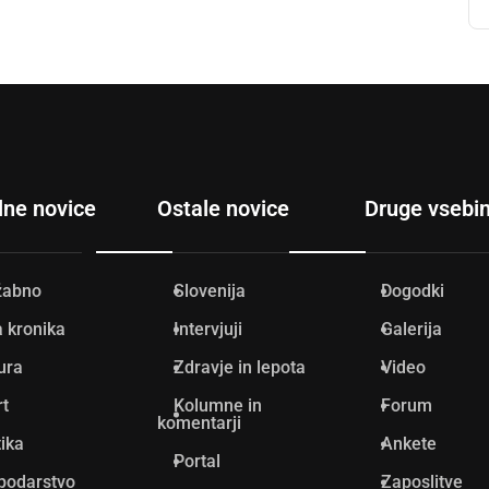
lne novice
Ostale novice
Druge vsebi
žabno
Slovenija
Dogodki
 kronika
Intervjuji
Galerija
ura
Zdravje in lepota
Video
rt
Kolumne in
Forum
komentarji
tika
Ankete
Portal
podarstvo
Zaposlitve