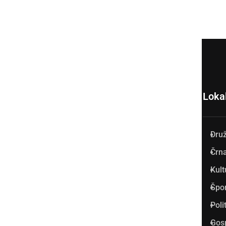
Loka
Dru
Prlekija-on.net je največji in
Črna
najbolje obiskan spletni medij
Kult
v Prlekiji.
Špo
Vpisan je v razvid medijev, ki
Poli
ga vodi Ministrstvo za kulturo
Gos