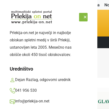
Naslovnica
No
Prlekija-on.net je največji in najbolje
obiskan spletni medij v širši Prlekiji,
Sledite nam:
ČETRTEK, 6. AVGUST 2026
ustanovljen leta 2005. Mesečno nas
obišče okoli 450 tisoč obiskovalcev.
Uredništvo
Dejan Razlag, odgovorni urednik
041 956 530
info@prlekija-on.net