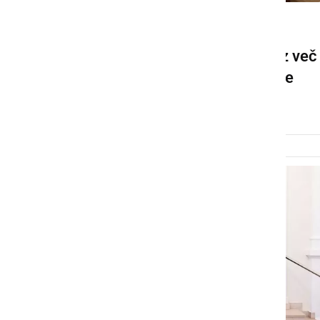
GOSPODARSTVO
Križevci utrjujejo varnost z več
kot 190.000 evri za gasilce
petek, 10. april 2026 ob 13:10