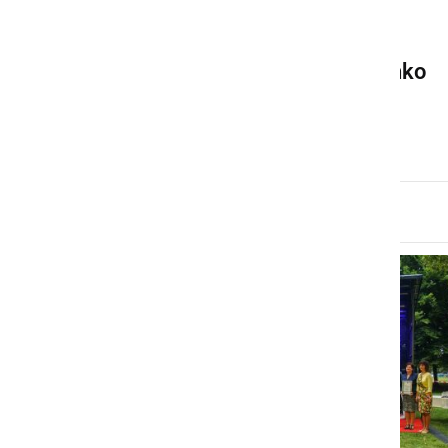
KULTURA IN IZOBRAŽEVANJE
Šiponova prihodnost je lahko
neverjetna!
ponedeljek, 12. december 2022 ob 11:29