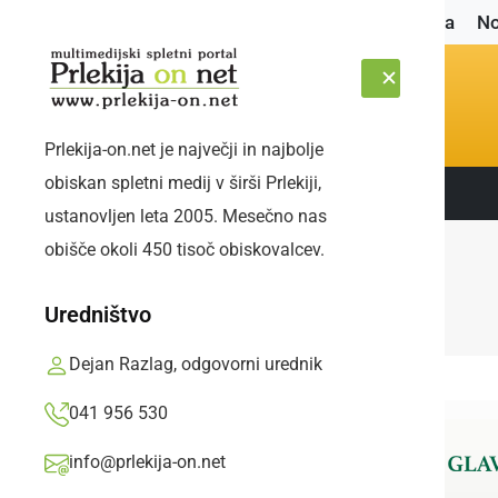
Naslovnica
No
Prlekija-on.net je največji in najbolje
obiskan spletni medij v širši Prlekiji,
Sledite nam:
PETEK, 7. AVGUST 2026
ustanovljen leta 2005. Mesečno nas
obišče okoli 450 tisoč obiskovalcev.
Uredništvo
Dejan Razlag, odgovorni urednik
041 956 530
info@prlekija-on.net