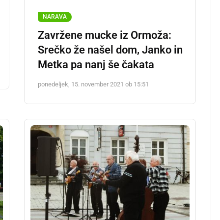
NARAVA
Zavržene mucke iz Ormoža:
Srečko že našel dom, Janko in
Metka pa nanj še čakata
ponedeljek, 15. november 2021 ob 15:51