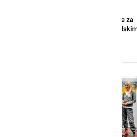
SLOVENIJA
PKP7 vključuje tudi ukrepe za
pomoč prostovoljnim gasilski
društvom
sreda, 30. december 2020 ob 18:00