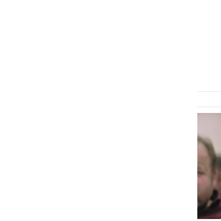
GOSPODARSTVO
Skoraj 318 tisoč evrov za
gasilstvo v letu 2026
četrtek, 29. januar 2026 ob 09:43