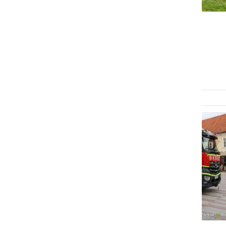
GOSPODARSTVO
10 let Občine na prostem
četrtek, 5. avgust 2021 ob 12:40