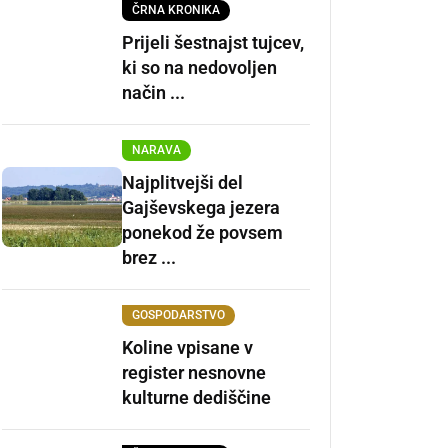
ČRNA KRONIKA
Prijeli šestnajst tujcev,
ki so na nedovoljen
način ...
NARAVA
Najplitvejši del
Gajševskega jezera
ponekod že povsem
brez ...
GOSPODARSTVO
Koline vpisane v
register nesnovne
kulturne dediščine