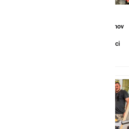
KULTURA IN IZOBRAŽEVANJE
Nova likovna razstava članov
ljubiteljskega likovnega
društva Sv. Jurij ob Ščavnici
ponedeljek, 7. oktober 2019 ob 19:54