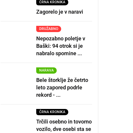
ČRNA KRONIKA
Zagorelo je v naravi
DRUŽABNO
Nepozabno poletje v
Baški: 94 otrok si je
nabralo spomine ...
NARAVA
Bele štorklje že četrto
leto zapored podrle
rekord - ...
ČRNA KRONIKA
Trčili osebno in tovorno
vozilo, dve osebi sta se