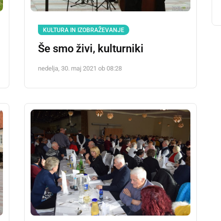
KULTURA IN IZOBRAŽEVANJE
Še smo živi, kulturniki
nedelja, 30. maj 2021 ob 08:28