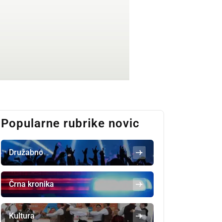
Popularne rubrike novic
Družabno
Črna kronika
Kultura