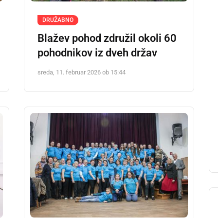
DRUŽABNO
Blažev pohod združil okoli 60
pohodnikov iz dveh držav
sreda, 11. februar 2026 ob 15:44