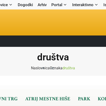
vice
Dogodki
Arhiv
Portal
Interaktivno
I
društva
Naslovnica
Oznaka
društva