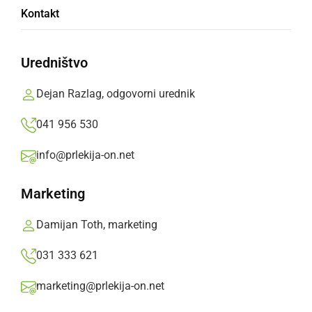
Jasličar Uroš v domači garaži spet postavil
Kontakt
jaslice
Uredništvo
četrtek, 26. december 2024 ob 16:25
Dejan Razlag, odgovorni urednik
041 956 530
ZANIMIVOSTI
info@prlekija-on.net
Uroš s svojo družino že 12 let postavlja
družinske jaslice
Marketing
petek, 24. december 2021 ob 20:54
Damijan Toth, marketing
031 333 621
marketing@prlekija-on.net
ZANIMIVOSTI