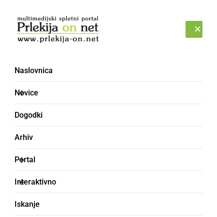
Prijava
SOBOTA, 8. AVGUST 2026
Naslovnica
družina Felbar
Novice
Dogodki
Arhiv
Portal
Interaktivno
Iskanje
KULTURA IN IZOBRAŽEVANJE