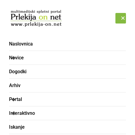
Prijava
PETEK, 7. AVGUST 2026
Naslovnica
družina Rajh
Novice
Dogodki
Arhiv
Portal
Interaktivno
Iskanje
KULTURA IN IZOBRAŽEVANJE