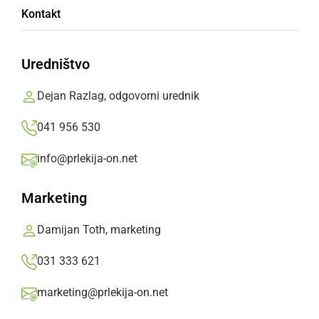
Sledi – Ko sedanjost na(d)gradi preteklost
Kontakt
četrtek, 11. februar 2016 ob 17:24
Uredništvo
Dejan Razlag, odgovorni urednik
Popularne rubrike novic
041 956 530
Družabno
info@prlekija-on.net
Marketing
Črna kronika
Damijan Toth, marketing
Kultura
031 333 621
Šport
marketing@prlekija-on.net