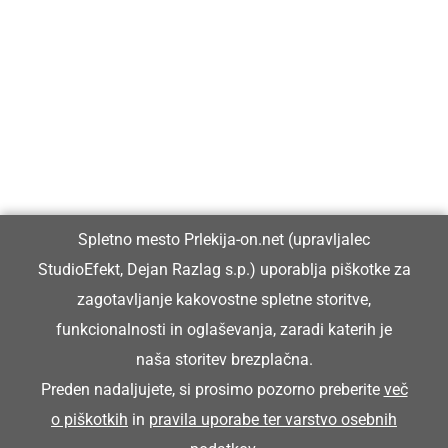
Prlekija-on.net je največji in najbolje obiskan spletni medij v
Prlekiji.
Vpisan je v razvid medijev, ki ga vodi Ministrstvo za kulturo
Republike Slovenije, pod zaporedno številko 1529.
Glavni in odgovorni urednik:
Spletno mesto Prlekija-on.net (upravljalec
Dejan Razlag
StudioEfekt, Dejan Razlag s.p.) uporablja piškotke za
info@prlekija-on.net
zagotavljanje kakovostne spletne storitve,
funkcionalnosti in oglaševanja, zaradi katerih je
naša storitev brezplačna.
Preden nadaljujete, si prosimo pozorno preberite
več
o piškotkih
in
pravila uporabe ter varstvo osebnih
© Prlekija-on.net | 2005 - 2026 | Vse pravice pridržane |