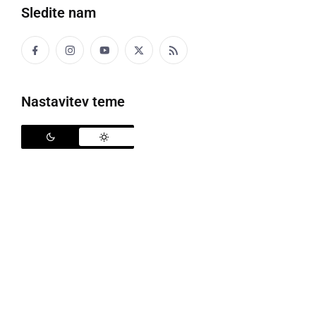
Sledite nam
Politika
Gospodarstvo
Nastavitev teme
Narava
Zanimivosti