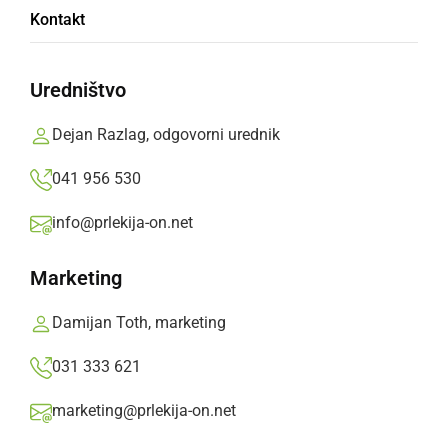
Ljubezen, družinska sreča in kabala
Kontakt
nedelja, 18. oktober 2020 ob 08:34
Uredništvo
Dejan Razlag, odgovorni urednik
Popularne rubrike novic
041 956 530
Družabno
info@prlekija-on.net
Marketing
Črna kronika
Damijan Toth, marketing
Kultura
031 333 621
Šport
marketing@prlekija-on.net