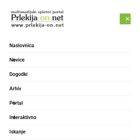
Prijava
NEDELJA, 9. AVGUST 2026
Naslovnica
družinska sreča
Novice
Dogodki
Arhiv
Portal
Interaktivno
Iskanje
KOLUMNE IN KOMENTARJI