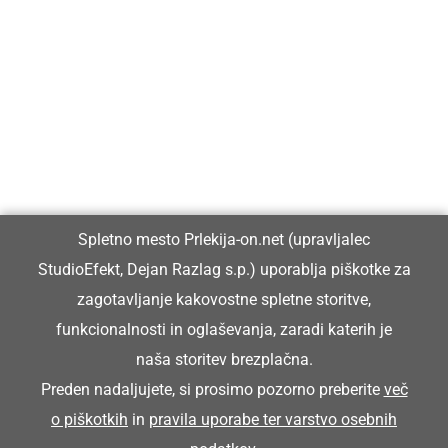
Prlekija-on.net je največji in najbolje obiskan spletni medij v
Prlekiji.
Vpisan je v razvid medijev, ki ga vodi Ministrstvo za kulturo
Republike Slovenije, pod zaporedno številko 1529.
Glavni in odgovorni urednik:
Spletno mesto Prlekija-on.net (upravljalec
Dejan Razlag
StudioEfekt, Dejan Razlag s.p.) uporablja piškotke za
info@prlekija-on.net
zagotavljanje kakovostne spletne storitve,
funkcionalnosti in oglaševanja, zaradi katerih je
naša storitev brezplačna.
Preden nadaljujete, si prosimo pozorno preberite
več
o piškotkih
in
pravila uporabe ter varstvo osebnih
© Prlekija-on.net | 2005 - 2026 | Vse pravice pridržane |