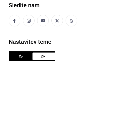
Sledite nam
Politika
Gospodarstvo
Nastavitev teme
Narava
Zanimivosti