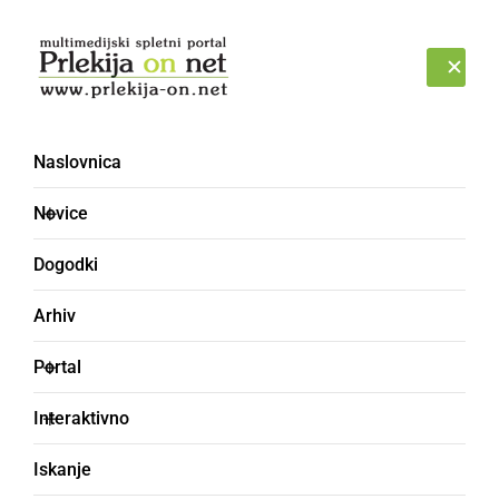
Prijava
NEDELJA, 9. AVGUST 2026
Naslovnica
DSO Radenci
Novice
Dogodki
Arhiv
Portal
Interaktivno
Iskanje
DRUŽABNO