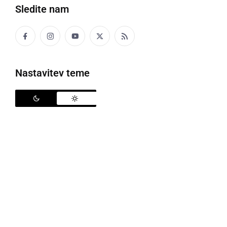
Sledite nam
Družabno
Črna kronika
Nastavitev teme
Kultura
Šport
Politika
Gospodarstvo
Narava