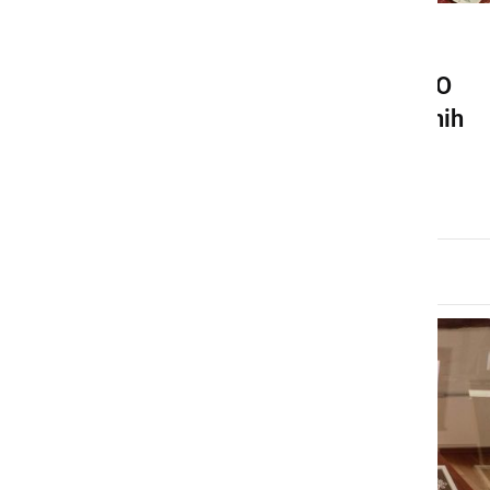
KULTURA IN IZOBRAŽEVANJE
V Rokodelskem centru DUO
Veržej odprli razstavo ročnih
del
sobota, 9. maj 2026 ob 09:33