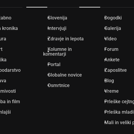
žabno
Slovenija
Dogodki
 kronika
Intervjuji
Galerija
ura
Zdravje in lepota
Video
rt
Kolumne in
Forum
komentarji
tika
Ankete
Portal
podarstvo
Zaposlitve
Globalne novice
ava
Blog
Osmrtnice
mivosti
Vreme
ba in film
Prleške cejtn
lajši
Prleška mlad
Mali in veliki 