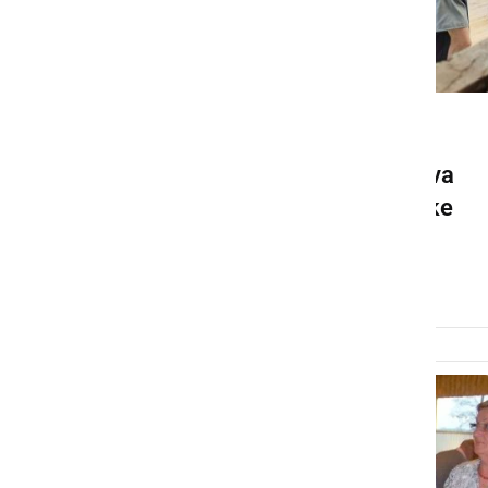
KULTURA IN IZOBRAŽEVANJE
V Veržeju na ogled razstava
ročnih del klekljaric Mürske
ribice in članic DU Veržej
nedelja, 7. maj 2023 ob 08:36