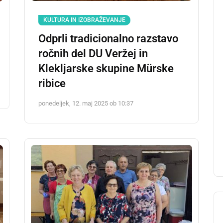
KULTURA IN IZOBRAŽEVANJE
Odprli tradicionalno razstavo
ročnih del DU Veržej in
Klekljarske skupine Mürske
ribice
ponedeljek, 12. maj 2025 ob 10:37