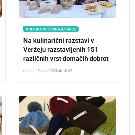
KULTURA IN IZOBRAŽEVANJE
Na kulinarični razstavi v
Veržeju razstavljenih 151
različnih vrst domačih dobrot
nedelja, 5. maj 2024 ob 18:35