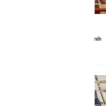
KULTURA IN IZOBRAŽEVANJE
V Veržeju na ogled
tradicionalna razstava ročnih
del
ponedeljek, 13. maj 2024 ob 14:49