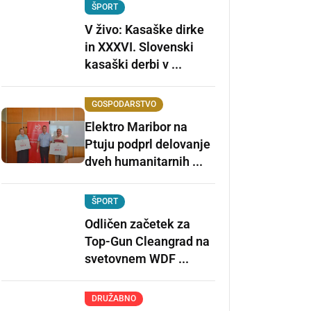
ŠPORT
V živo: Kasaške dirke
in XXXVI. Slovenski
kasaški derbi v ...
GOSPODARSTVO
Elektro Maribor na
Ptuju podprl delovanje
dveh humanitarnih ...
ŠPORT
Odličen začetek za
Top-Gun Cleangrad na
svetovnem WDF ...
DRUŽABNO