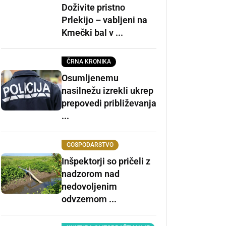
Doživite pristno
Prlekijo – vabljeni na
Kmečki bal v ...
ČRNA KRONIKA
Osumljenemu
nasilnežu izrekli ukrep
prepovedi približevanja
...
GOSPODARSTVO
Inšpektorji so pričeli z
nadzorom nad
nedovoljenim
odvzemom ...