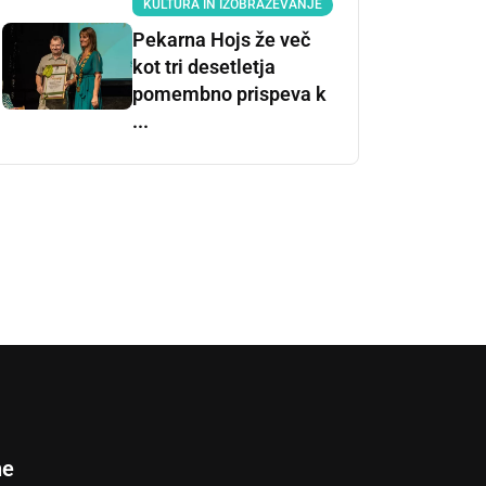
KULTURA IN IZOBRAŽEVANJE
Pekarna Hojs že več
kot tri desetletja
pomembno prispeva k
...
ne