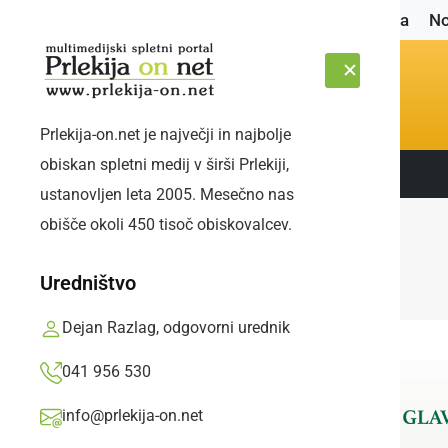
Naslovnica
No
Prlekija-on.net je največji in najbolje
obiskan spletni medij v širši Prlekiji,
Sledite nam:
SOBOTA, 8. AVGUST 2026
ustanovljen leta 2005. Mesečno nas
obišče okoli 450 tisoč obiskovalcev.
Uredništvo
Dejan Razlag, odgovorni urednik
041 956 530
info@prlekija-on.net