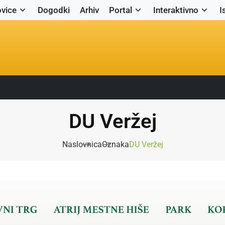
vice
Dogodki
Arhiv
Portal
Interaktivno
I
DU Veržej
Naslovnica
Oznaka
DU Veržej