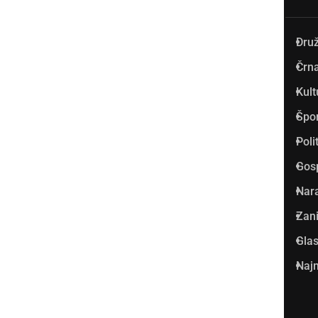
Dru
Prlekija-on.net je največji in
Črna
najbolje obiskan spletni medij
Kult
v Prlekiji.
Špo
Vpisan je v razvid medijev, ki
Poli
ga vodi Ministrstvo za kulturo
Gos
Republike Slovenije, pod
Nar
zaporedno številko 1529.
Zani
Glas
Glavni in odgovorni urednik:
Najm
Dejan Razlag
info@prlekija-on.net