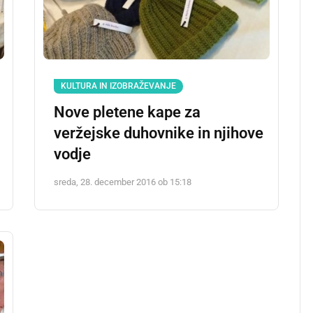
KULTURA IN IZOBRAŽEVANJE
Nove pletene kape za
veržejske duhovnike in njihove
vodje
sreda, 28. december 2016 ob 15:18