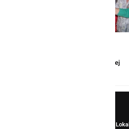
DRUŽABNO
Zaključno srečanje članov
Društva upokojencev Veržej
petek, 16. december 2016 ob 19:43
Loka