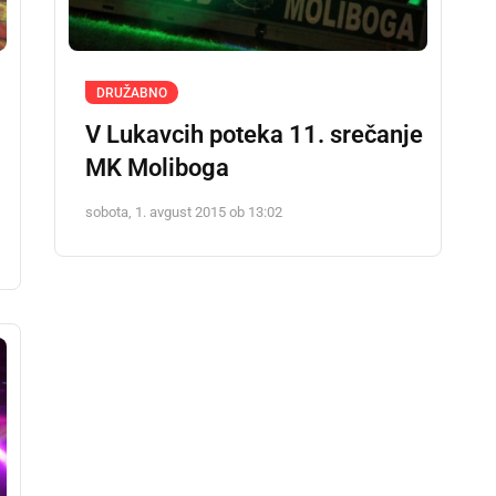
DRUŽABNO
V Lukavcih poteka 11. srečanje
MK Moliboga
sobota, 1. avgust 2015 ob 13:02