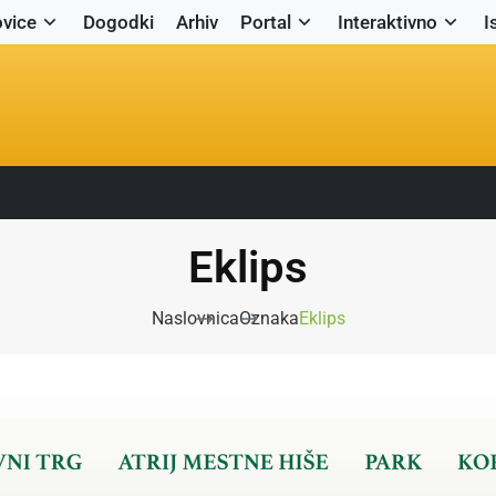
vice
Dogodki
Arhiv
Portal
Interaktivno
I
Eklips
Naslovnica
Oznaka
Eklips