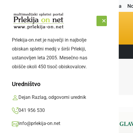
Naslovnica
No
Prlekija-on.net je največji in najbolje
obiskan spletni medij v širši Prlekiji,
Sledite nam:
SOBOTA, 8. AVGUST 2026
ustanovljen leta 2005. Mesečno nas
obišče okoli 450 tisoč obiskovalcev.
Uredništvo
Dejan Razlag, odgovorni urednik
041 956 530
info@prlekija-on.net