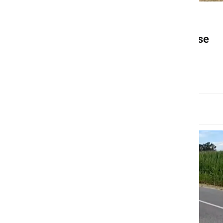
DRUŽABNO
Ob Gajševskem jezeru so se
zbrali številni motoristi
nedelja, 12. julij 2026 ob 16:47