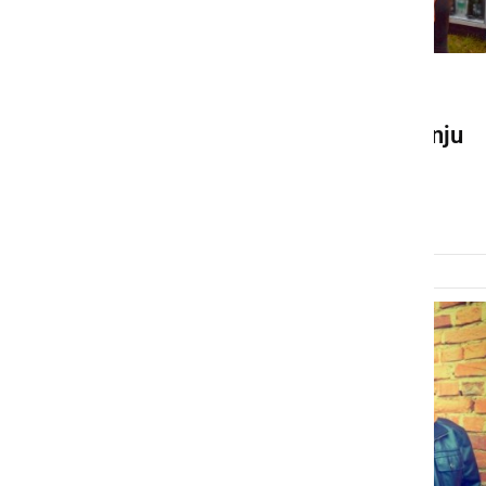
DRUŽABNO
Petkov večer na 17. srečanju
MK Jezerski duhovi
nedelja, 15. julij 2018 ob 09:29