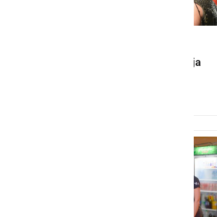
DRUŽABNO
Za konec 18. moto srečanja
Elvis Jackson in striptiz
nedelja, 14. julij 2019 ob 10:13