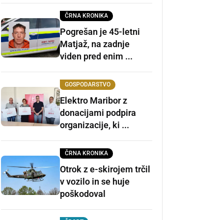
ČRNA KRONIKA
Pogrešan je 45-letni
Matjaž, na zadnje
viden pred enim ...
GOSPODARSTVO
Elektro Maribor z
donacijami podpira
organizacije, ki ...
ČRNA KRONIKA
Otrok z e-skirojem trčil
v vozilo in se huje
poškodoval