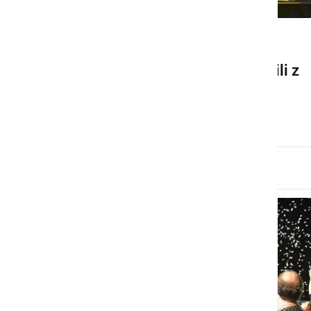
DRUŽABNO
Motoristi srečanje zaključili z
rock koncertom
nedelja, 13. julij 2025 ob 14:46