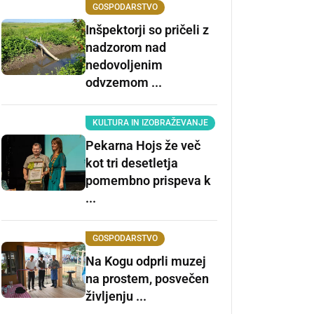
GOSPODARSTVO
Inšpektorji so pričeli z
nadzorom nad
nedovoljenim
odvzemom ...
KULTURA IN IZOBRAŽEVANJE
Pekarna Hojs že več
kot tri desetletja
pomembno prispeva k
...
GOSPODARSTVO
Na Kogu odprli muzej
na prostem, posvečen
življenju ...