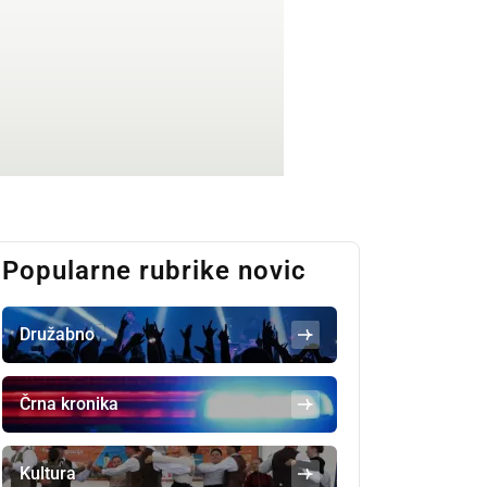
Popularne rubrike novic
Družabno
Črna kronika
Kultura