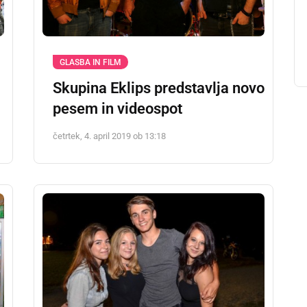
GLASBA IN FILM
Skupina Eklips predstavlja novo
pesem in videospot
četrtek, 4. april 2019 ob 13:18