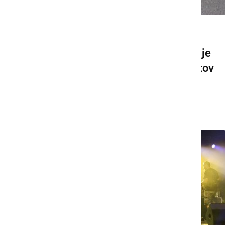
DRUŽABNO
Na panoramsko vožnjo se je
podalo preko 300 motoristov
sobota, 11. julij 2026 ob 17:36