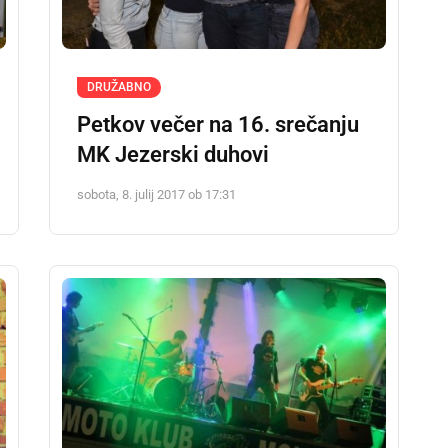
DRUŽABNO
Petkov večer na 16. srečanju
MK Jezerski duhovi
sobota, 8. julij 2017 ob 17:31