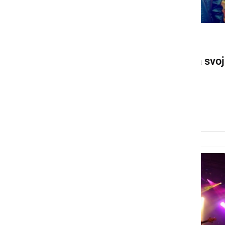
GLASBA IN FILM
Skupina Eklips predstavlja svoj
prvi avtorski komad z
videospotom
četrtek, 17. december 2015 ob 14:13