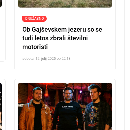
DRUŽABNO
Ob Gajševskem jezeru so se
tudi letos zbrali številni
motoristi
sobota, 12. julij 2025 ob 22:13