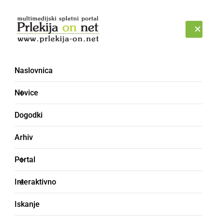
Prijava
PETEK, 7. AVGUST 2026
Naslovnica
erotika
Novice
Dogodki
Arhiv
Portal
Interaktivno
Iskanje
DRUŽABNO