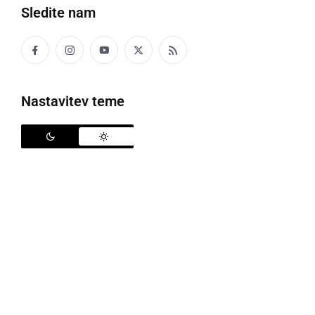
Sledite nam
Politika
Gospodarstvo
Nastavitev teme
Narava
Zanimivosti