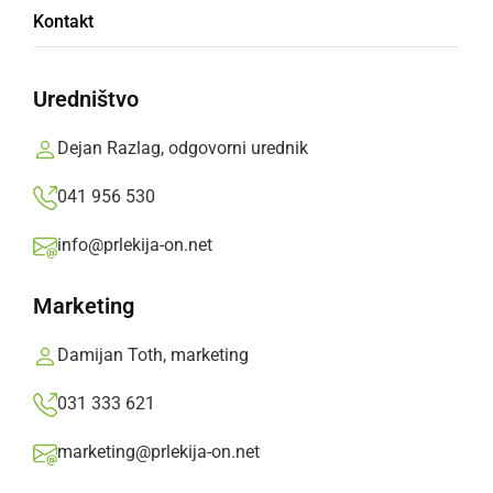
Ansambel Opoj zmagovalci festivala
Kontakt
Vurberk 2019
Uredništvo
nedelja, 23. junij 2019 ob 18:33
Dejan Razlag, odgovorni urednik
041 956 530
Popularne rubrike novic
info@prlekija-on.net
Družabno
Marketing
Črna kronika
Damijan Toth, marketing
031 333 621
Kultura
marketing@prlekija-on.net
Šport