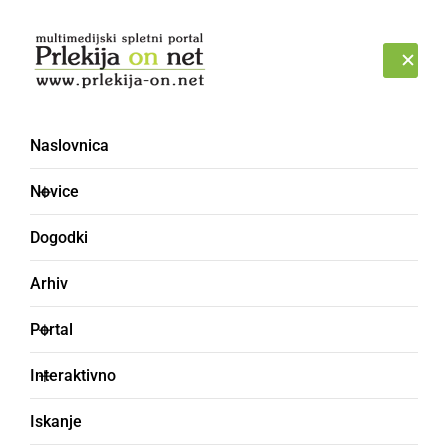
Prijava
PETEK, 7. AVGUST 2026
Naslovnica
festival Vurberk 2019
Novice
Dogodki
Arhiv
Portal
Interaktivno
Iskanje
GLASBA IN FILM