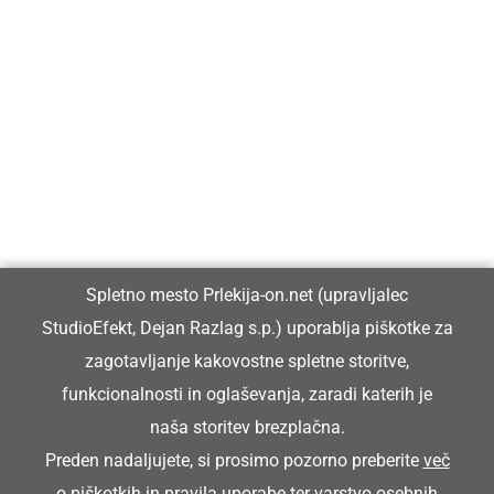
Prlekija-on.net je največji in najbolje obiskan spletni medij v
Prlekiji.
Vpisan je v razvid medijev, ki ga vodi Ministrstvo za kulturo
Republike Slovenije, pod zaporedno številko 1529.
Glavni in odgovorni urednik:
Spletno mesto Prlekija-on.net (upravljalec
Dejan Razlag
StudioEfekt, Dejan Razlag s.p.) uporablja piškotke za
info@prlekija-on.net
zagotavljanje kakovostne spletne storitve,
funkcionalnosti in oglaševanja, zaradi katerih je
naša storitev brezplačna.
Preden nadaljujete, si prosimo pozorno preberite
več
o piškotkih
in
pravila uporabe ter varstvo osebnih