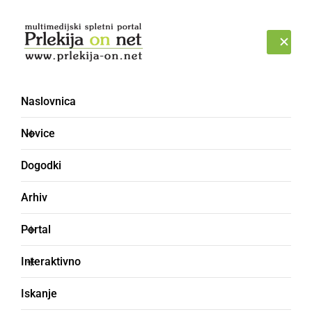
Prijava
SOBOTA, 8. AVGUST 2026
Naslovnica
futsal [12]
Novice
Dogodki
Arhiv
Portal
Interaktivno
Iskanje
ŠPORT