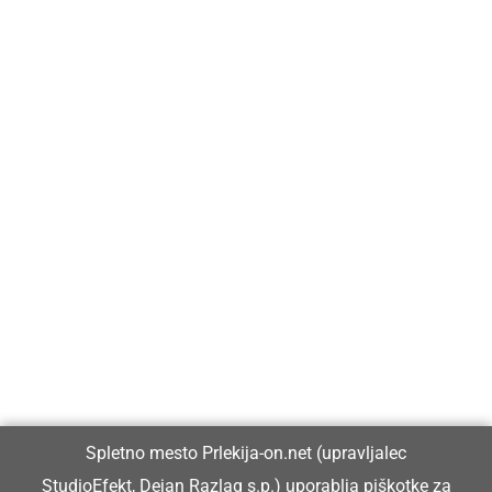
Prlekija-on.net je največji in najbolje obiskan spletni medij v
Prlekiji.
Vpisan je v razvid medijev, ki ga vodi Ministrstvo za kulturo
Republike Slovenije, pod zaporedno številko 1529.
Glavni in odgovorni urednik:
Spletno mesto Prlekija-on.net (upravljalec
Dejan Razlag
StudioEfekt, Dejan Razlag s.p.) uporablja piškotke za
info@prlekija-on.net