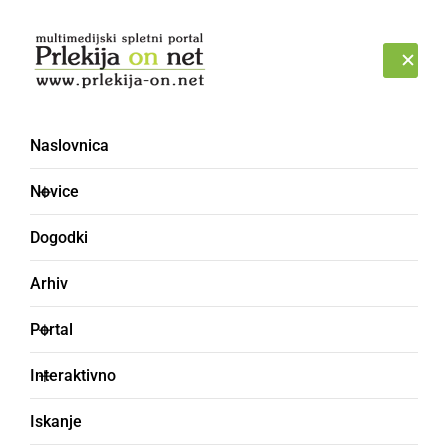
Prijava
SOBOTA, 8. AVGUST 2026
Naslovnica
Gajševci
Novice
Dogodki
Arhiv
Portal
Interaktivno
Iskanje
GOSPODARSTVO