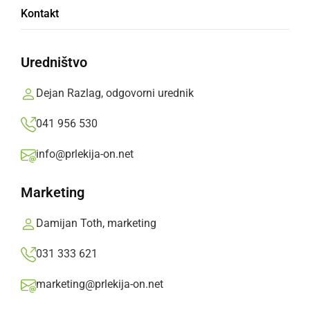
Gasilke in podporne članice PGD Vučja vas
Kontakt
pogostile gasilce
Uredništvo
sobota, 9. maj 2026 ob 08:23
Dejan Razlag, odgovorni urednik
041 956 530
DRUŽABNO
info@prlekija-on.net
Srečali so se gasilke in gasilci veterani GZ
Sv. Tomaž
Marketing
ponedeljek, 6. marec 2017 ob 15:57
Damijan Toth, marketing
031 333 621
marketing@prlekija-on.net
KULTURA IN IZOBRAŽEVANJE