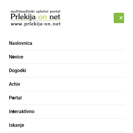
Prijava
PONEDELJEK, 10. AVGUST 2026
Naslovnica
gasilke
Novice
Dogodki
Arhiv
Portal
Interaktivno
Iskanje
KULTURA IN IZOBRAŽEVANJE