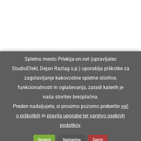
Prlekiji.
Vpisan je v razvid medijev, ki ga vodi Ministrstvo za kulturo
Republike Slovenije, pod zaporedno številko 1529.
Glavni in odgovorni urednik:
Spletno mesto Prlekija-on.net (upravljalec
Dejan Razlag
StudioEfekt, Dejan Razlag s.p.) uporablja piškotke za
info@prlekija-on.net
zagotavljanje kakovostne spletne storitve,
funkcionalnosti in oglaševanja, zaradi katerih je
naša storitev brezplačna.
Preden nadaljujete, si prosimo pozorno preberite
več
o piškotkih
in
pravila uporabe ter varstvo osebnih
© Prlekija-on.net | 2005 - 2026 | Vse pravice pridržane |
podatkov
.
info@prlekija-on.net
Splošni pogoji
•
Izjava o zasebnosti
•
Piškotki
Oglaševanje
Sprejmi
Nastavitve
Zavrni