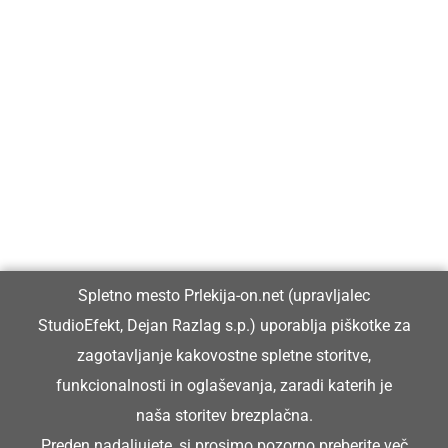
Prlekija-on.net je največji in najbolje obiskan spletni medij v
Prlekiji.
Vpisan je v razvid medijev, ki ga vodi Ministrstvo za kulturo
Republike Slovenije, pod zaporedno številko 1529.
Glavni in odgovorni urednik:
Spletno mesto Prlekija-on.net (upravljalec
Dejan Razlag
StudioEfekt, Dejan Razlag s.p.) uporablja piškotke za
info@prlekija-on.net
zagotavljanje kakovostne spletne storitve,
funkcionalnosti in oglaševanja, zaradi katerih je
naša storitev brezplačna.
Preden nadaljujete, si prosimo pozorno preberite
več