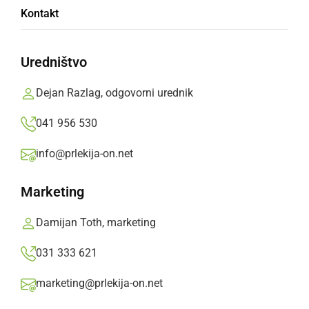
Pri Mali Nedelji so praznovanje
Kontakt
Prešernovega dne zaključili z glasbeno
literarnim večerom
Uredništvo
ponedeljek, 11. februar 2019 ob 19:42
Dejan Razlag, odgovorni urednik
041 956 530
Popularne rubrike novic
info@prlekija-on.net
Družabno
Marketing
Damijan Toth, marketing
Črna kronika
031 333 621
Kultura
marketing@prlekija-on.net