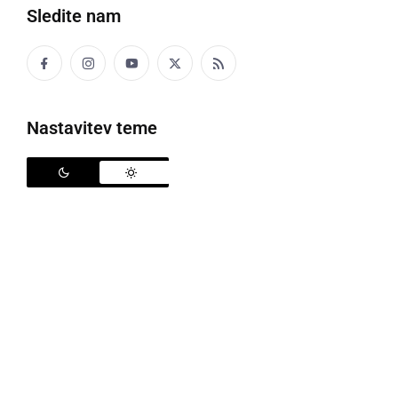
Šport
Sledite nam
Politika
Gospodarstvo
Nastavitev teme
Narava
Zanimivosti