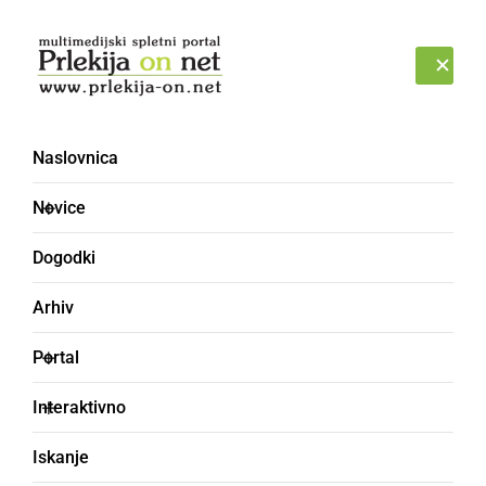
Prijava
NEDELJA, 9. AVGUST 2026
Naslovnica
Glasbeno literarni večer
Novice
Dogodki
Arhiv
Portal
Interaktivno
Iskanje
KULTURA IN IZOBRAŽEVANJE