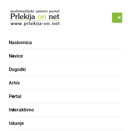
Prijava
ČETRTEK, 6. AVGUST 2026
Naslovnica
Goran Merica
Novice
Dogodki
Arhiv
Portal
Interaktivno
Iskanje
DRUŽABNO