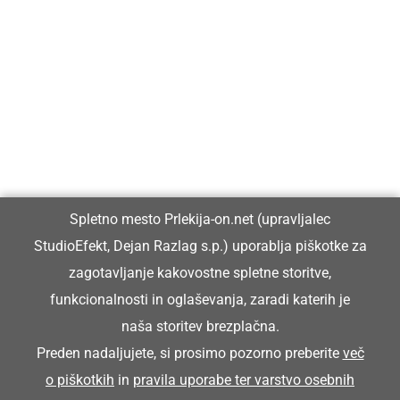
Prlekija-on.net je največji in najbolje obiskan spletni medij v
Prlekiji.
Vpisan je v razvid medijev, ki ga vodi Ministrstvo za kulturo
Republike Slovenije, pod zaporedno številko 1529.
Glavni in odgovorni urednik:
Spletno mesto Prlekija-on.net (upravljalec
Dejan Razlag
StudioEfekt, Dejan Razlag s.p.) uporablja piškotke za
info@prlekija-on.net
zagotavljanje kakovostne spletne storitve,
funkcionalnosti in oglaševanja, zaradi katerih je
naša storitev brezplačna.
Preden nadaljujete, si prosimo pozorno preberite
več
o piškotkih
in
pravila uporabe ter varstvo osebnih