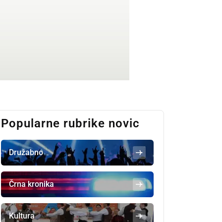
Popularne rubrike novic
Družabno
Črna kronika
Kultura