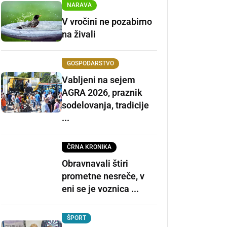
NARAVA
V vročini ne pozabimo
na živali
GOSPODARSTVO
Vabljeni na sejem
AGRA 2026, praznik
sodelovanja, tradicije
...
ČRNA KRONIKA
Obravnavali štiri
prometne nesreče, v
eni se je voznica ...
ŠPORT