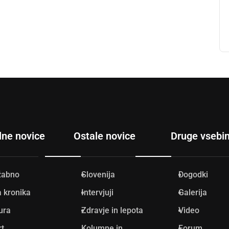
lne novice
Ostale novice
Druge vsebi
žabno
Slovenija
Dogodki
 kronika
Intervjuji
Galerija
ura
Zdravje in lepota
Video
rt
Kolumne in
Forum