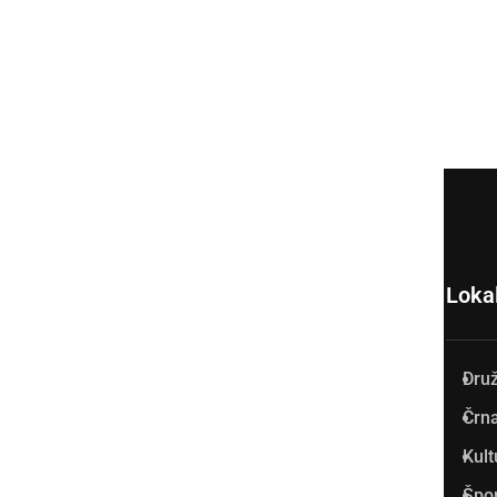
Loka
Dru
Prlekija-on.net je največji in
Črna
najbolje obiskan spletni medij
Kult
v Prlekiji.
Špo