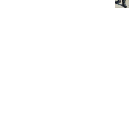
DRUŽABNO
Gostilna pr' Francet je
obratovala v Kuršincih
ponedeljek, 11. avgust 2014 ob 21:55