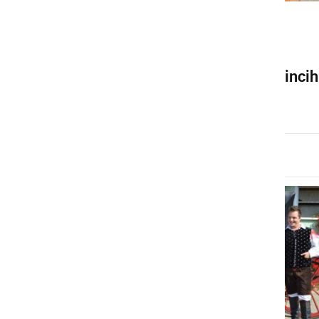
GLASBA IN FILM
Na ogled še druga oddaja
Gostilna pr' Francet v Kuršincih
četrtek, 28. avgust 2014 ob 08:27