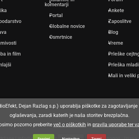
komentarji
tika
Ankete
Portal
podarstvo
Zaposlitve
Globalne novice
ava
Blog
Osmrtnice
mivosti
Vreme
ba in film
Prleške cejtn
lajši
Prleška mlad
Mali in veliki 
dioEfekt, Dejan Razlag s.p.) uporablja piškotke za zagotavljanje 
oglaševanja, zaradi katerih je naša storitev brezplačna.
prosimo pozorno preberite
več o piškotkih
in
pravila uporabe ter 
Splošni pogoji
•
Izjava
idržane | info@prlekija-on.net
Sprejmi
Nastavitve
Zavrni