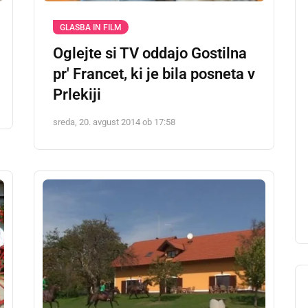
GLASBA IN FILM
Oglejte si TV oddajo Gostilna
pr' Francet, ki je bila posneta v
Prlekiji
sreda, 20. avgust 2014 ob 17:58