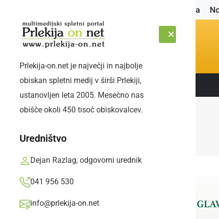
Naslovnica
No
Prlekija-on.net je največji in najbolje
obiskan spletni medij v širši Prlekiji,
Sledite nam:
NEDELJA, 9. AVGUST 2026
ustanovljen leta 2005. Mesečno nas
obišče okoli 450 tisoč obiskovalcev.
Uredništvo
Dejan Razlag, odgovorni urednik
041 956 530
info@prlekija-on.net