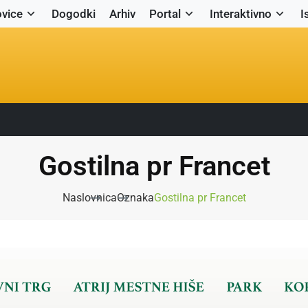
vice
Dogodki
Arhiv
Portal
Interaktivno
I
Gostilna pr Francet
Naslovnica
Oznaka
Gostilna pr Francet