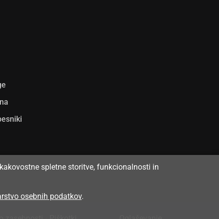
ge
ina
pesniki
kakovostne spletne storitve, funkcionalnosti in
varstvo osebnih podatkov
.
 o zasebnosti
•
Piškotki
Oglaševanje