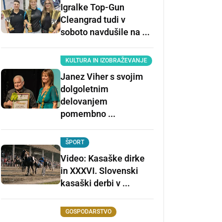
Igralke Top-Gun
Cleangrad tudi v
soboto navdušile na ...
KULTURA IN IZOBRAŽEVANJE
Janez Viher s svojim
dolgoletnim
delovanjem
pomembno ...
ŠPORT
Video: Kasaške dirke
in XXXVI. Slovenski
kasaški derbi v ...
GOSPODARSTVO