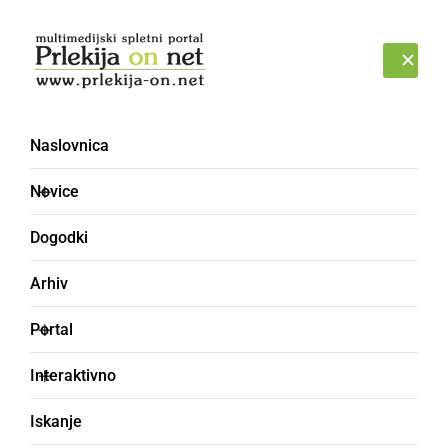
Prijava
NEDELJA, 9. AVGUST 2026
Naslovnica
Hannah-Vela Rauter
Novice
Dogodki
Arhiv
Portal
Interaktivno
Iskanje
ŠPORT