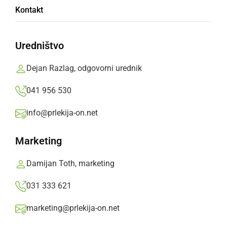
Starostniki otrokom predstavili igre svojega
Kontakt
otroštva in mladosti
Uredništvo
petek, 28. junij 2019 ob 19:14
Dejan Razlag, odgovorni urednik
041 956 530
KULTURA IN IZOBRAŽEVANJE
info@prlekija-on.net
DOSOR-jevci s projektom »Igrajmo se
skupaj«
Marketing
torek, 11. oktober 2016 ob 18:36
Damijan Toth, marketing
031 333 621
Popularne rubrike novic
marketing@prlekija-on.net