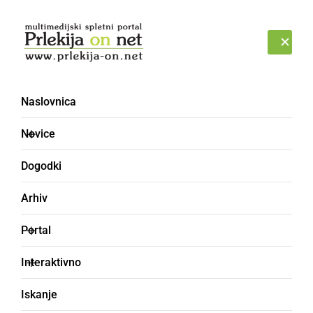
Prijava
ČETRTEK, 6. AVGUST 2026
Naslovnica
Igrajmo se skupaj
Novice
Dogodki
Arhiv
Portal
Interaktivno
Iskanje
KULTURA IN IZOBRAŽEVANJE