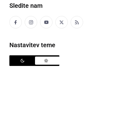
Sledite nam
Družabno
Črna kronika
Nastavitev teme
Kultura
Šport
Politika
Gospodarstvo
Narava