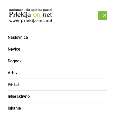
Prijava
ČETRTEK, 6. AVGUST 2026
Naslovnica
inšpektorat
Novice
Dogodki
Arhiv
Portal
Interaktivno
Iskanje
GOSPODARSTVO