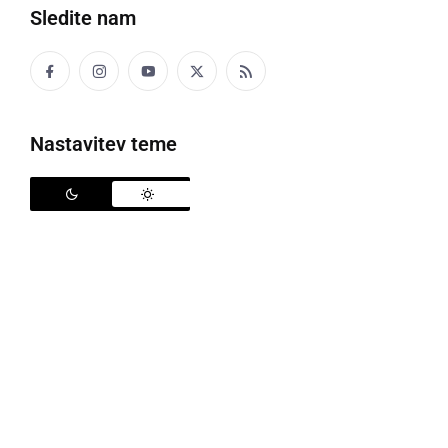
Sledite nam
Zdravka Počivalška in državnega sekretarja
dr. Mitjo Slavinca
petek, 19. februar 2021 ob 14:09
Nastavitev teme
POLITIKA
Občinski svet Občine Križevci sprejel
proračun za leto 2020
četrtek, 5. marec 2020 ob 07:52
POLITIKA