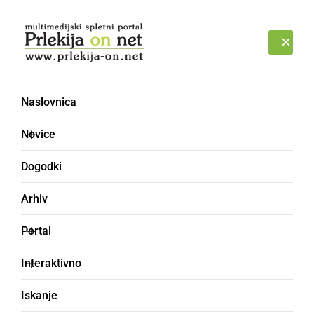
Prijava
PONEDELJEK, 10. AVGUST 2026
Naslovnica
investicije
Novice
Dogodki
Arhiv
Portal
Interaktivno
Iskanje
GOSPODARSTVO