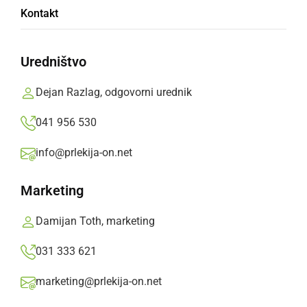
Občina Ormož pred velikimi naložbami v
Kontakt
zdravstvo
Uredništvo
petek, 28. november 2025 ob 15:52
Dejan Razlag, odgovorni urednik
041 956 530
GOSPODARSTVO
info@prlekija-on.net
Minister Jernej Vrtovec obiskal Ljutomer
Marketing
torek, 23. november 2021 ob 20:18
Damijan Toth, marketing
031 333 621
GOSPODARSTVO
marketing@prlekija-on.net
Občina Moravske Toplice gostila ministra