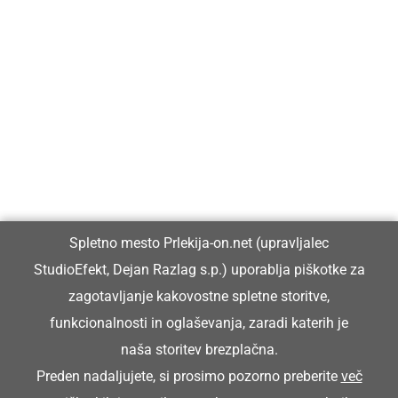
Prlekija-on.net je največji in najbolje obiskan spletni medij v
Prlekiji.
Vpisan je v razvid medijev, ki ga vodi Ministrstvo za kulturo
Republike Slovenije, pod zaporedno številko 1529.
Glavni in odgovorni urednik:
Spletno mesto Prlekija-on.net (upravljalec
Dejan Razlag
StudioEfekt, Dejan Razlag s.p.) uporablja piškotke za
info@prlekija-on.net
zagotavljanje kakovostne spletne storitve,
funkcionalnosti in oglaševanja, zaradi katerih je
naša storitev brezplačna.
Preden nadaljujete, si prosimo pozorno preberite
več