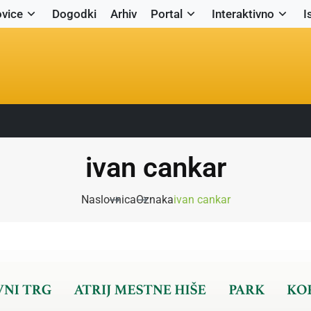
vice
Dogodki
Arhiv
Portal
Interaktivno
I
ivan cankar
Naslovnica
Oznaka
ivan cankar