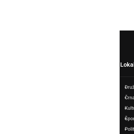
Loka
Dru
Prlekija-on.net je največji in
Črna
najbolje obiskan spletni medij
Kult
v Prlekiji.
Špo
Vpisan je v razvid medijev, ki
Poli