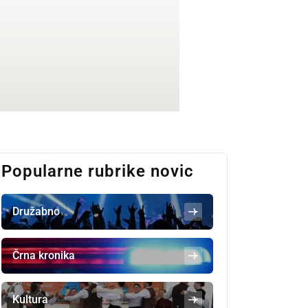
Popularne rubrike novic
Družabno
Črna kronika
Kultura