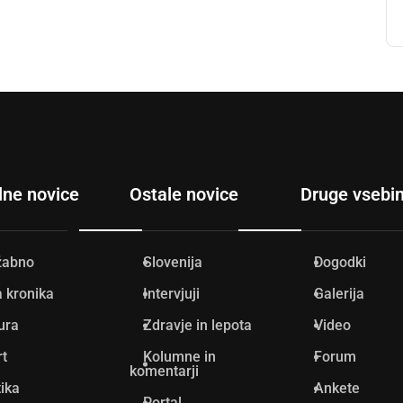
lne novice
Ostale novice
Druge vsebi
žabno
Slovenija
Dogodki
 kronika
Intervjuji
Galerija
ura
Zdravje in lepota
Video
rt
Kolumne in
Forum
komentarji
tika
Ankete
Portal