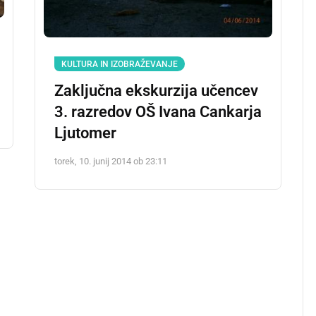
KULTURA IN IZOBRAŽEVANJE
Zaključna ekskurzija učencev
3. razredov OŠ Ivana Cankarja
Ljutomer
torek, 10. junij 2014 ob 23:11