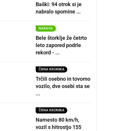
Baški: 94 otrok si je
nabralo spomine ...
NARAVA
Bele štorklje že četrto
leto zapored podrle
rekord - ...
ČRNA KRONIKA
Trčili osebno in tovorno
vozilo, dve osebi sta se
...
ČRNA KRONIKA
Namesto 80 km/h,
vozil s hitrostjo 155