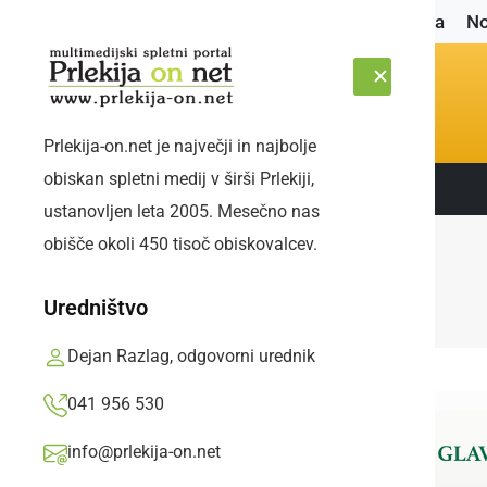
Naslovnica
No
Prlekija-on.net je največji in najbolje
obiskan spletni medij v širši Prlekiji,
Sledite nam:
PETEK, 7. AVGUST 2026
ustanovljen leta 2005. Mesečno nas
obišče okoli 450 tisoč obiskovalcev.
Uredništvo
Dejan Razlag, odgovorni urednik
041 956 530
info@prlekija-on.net