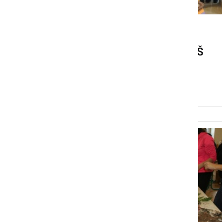
KULTURA IN IZOBRAŽEVANJE
Dan slovenske hrane na OŠ
Ivana Cankarja Ljutomer
nedelja, 23. november 2014 ob 23:37