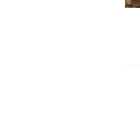
KULTURA IN IZOBRAŽEVANJE
Tehniški dan na OŠ Ivana
Cankarja Ljutomer
petek, 21. november 2014 ob 16:06