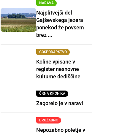
NARAVA
Najplitvejši del
Gajševskega jezera
ponekod že povsem
brez ...
GOSPODARSTVO
Koline vpisane v
register nesnovne
kulturne dediščine
ČRNA KRONIKA
Zagorelo je v naravi
DRUŽABNO
Nepozabno poletje v