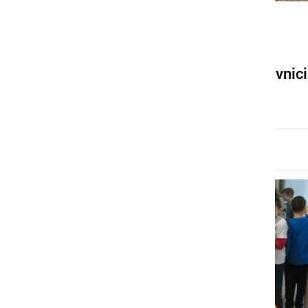
KULTURA IN IZOBRAŽEVANJE
Privlačen kulturni dan za
učence OŠ Sv. Jurij ob Ščavnici
ponedeljek, 27. november 2023 ob 07:54