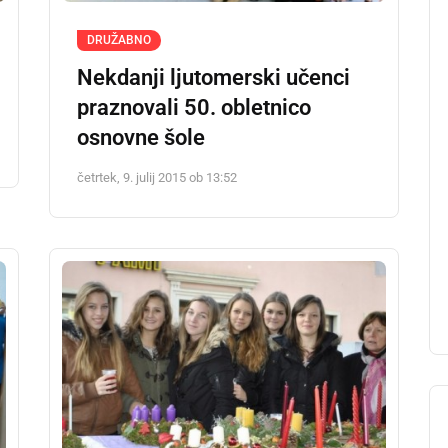
DRUŽABNO
Nekdanji ljutomerski učenci
praznovali 50. obletnico
osnovne šole
četrtek, 9. julij 2015 ob 13:52