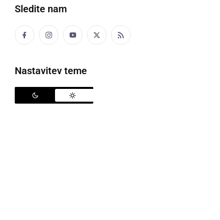
Šport
Sledite nam
Politika
Gospodarstvo
Nastavitev teme
Narava
Zanimivosti