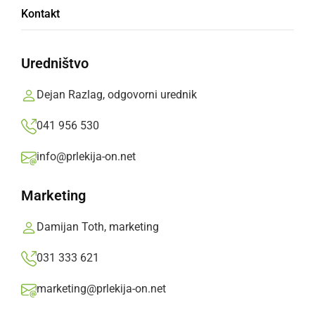
Zakonca iz Prlekije spregovorila o svojem
Kontakt
boju s koronavirusom: Prebolela sva, a ni
bilo enostavno, posledice ostajajo...
Uredništvo
ponedeljek, 2. november 2020 ob 17:19
Dejan Razlag, odgovorni urednik
041 956 530
Popularne rubrike novic
info@prlekija-on.net
Družabno
Marketing
Damijan Toth, marketing
Črna kronika
031 333 621
Kultura
marketing@prlekija-on.net