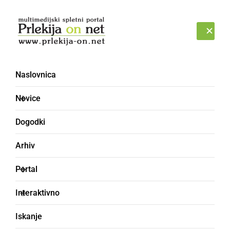
Prijava
SOBOTA, 8. AVGUST 2026
Naslovnica
izkušnja
Novice
Dogodki
Arhiv
Portal
Interaktivno
Iskanje
KULTURA IN IZOBRAŽEVANJE