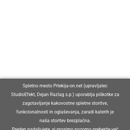
Prlekija-on.net je največji in najbolje obiskan spletni medij v
Prlekiji.
Vpisan je v razvid medijev, ki ga vodi Ministrstvo za kulturo
Republike Slovenije, pod zaporedno številko 1529.
Glavni in odgovorni urednik:
Spletno mesto Prlekija-on.net (upravljalec
Dejan Razlag
StudioEfekt, Dejan Razlag s.p.) uporablja piškotke za
info@prlekija-on.net
zagotavljanje kakovostne spletne storitve,
funkcionalnosti in oglaševanja, zaradi katerih je
naša storitev brezplačna.
Preden nadaljujete, si prosimo pozorno preberite
več