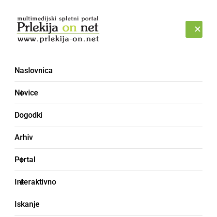
Prijava
NEDELJA, 9. AVGUST 2026
Naslovnica
jabolka
Novice
Dogodki
Arhiv
Portal
Interaktivno
Iskanje
GOSPODARSTVO