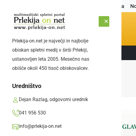
Naslovnica
No
Prlekija-on.net je največji in najbolje
obiskan spletni medij v širši Prlekiji,
Sledite nam:
ČETRTEK, 6. AVGUST 2026
ustanovljen leta 2005. Mesečno nas
obišče okoli 450 tisoč obiskovalcev.
Uredništvo
Dejan Razlag, odgovorni urednik
041 956 530
info@prlekija-on.net