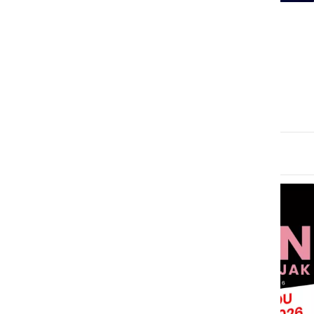
DRUŽABNO
Jan Plestenjak stopil na
ljutomerski oder
nedelja, 22. marec 2026 ob 09:02