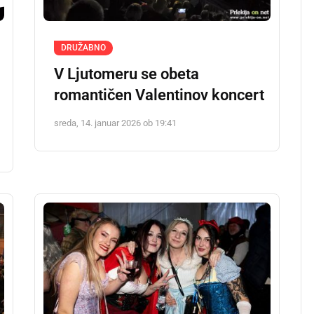
DRUŽABNO
V Ljutomeru se obeta
romantičen Valentinov koncert
sreda, 14. januar 2026 ob 19:41