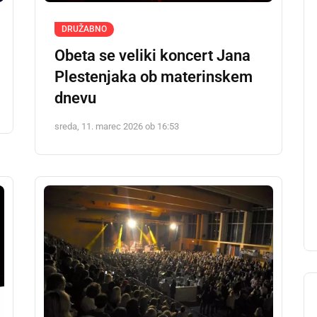
DRUŽABNO
Obeta se veliki koncert Jana
Plestenjaka ob materinskem
dnevu
sreda, 11. marec 2026 ob 16:53