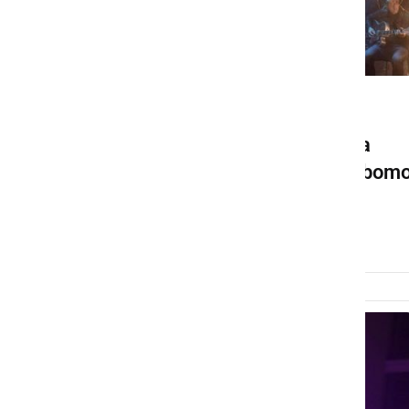
DRUŽABNO
Jan Plestenjak se vrača na
koncertne odre, slišali ga bom
lahko v Markovcih
nedelja, 9. februar 2025 ob 11:54