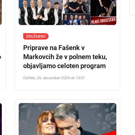
DRUŽABNO
Priprave na Fašenk v
o
Markovcih že v polnem teku,
objavljamo celoten program
četrtek, 26. december 2024 ob 13:01