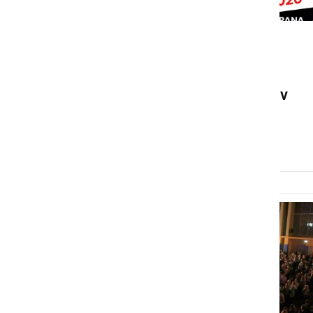
DRUŽABNO
Koncert v Ljutomeru
prestavljen zaradi bolezni v
bandu
petek, 6. februar 2026 ob 12:56