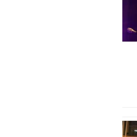
DRUŽABNO
Ljutomerski koncert Jana
Plestenjaka ponovno
prestavljen
torek, 10. marec 2020 ob 14:07