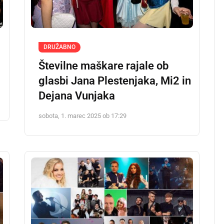
DRUŽABNO
Številne maškare rajale ob
glasbi Jana Plestenjaka, Mi2 in
Dejana Vunjaka
sobota, 1. marec 2025 ob 17:29