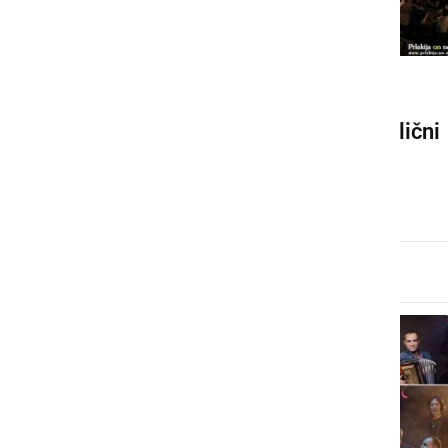
DRUŽABNO
V Ljutomeru se obetajo odlični
koncerti
torek, 30. september 2025 ob 19:27