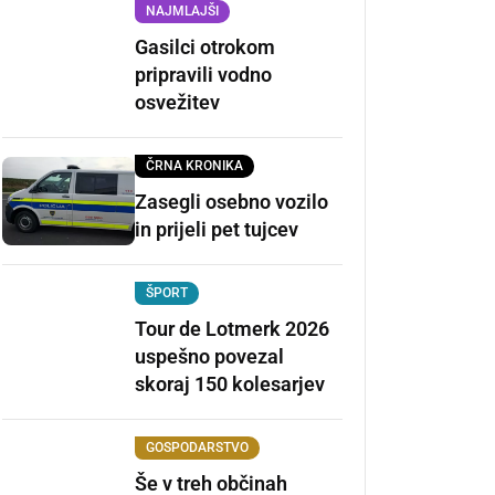
NAJMLAJŠI
Gasilci otrokom
pripravili vodno
osvežitev
ČRNA KRONIKA
Zasegli osebno vozilo
in prijeli pet tujcev
ŠPORT
Tour de Lotmerk 2026
uspešno povezal
skoraj 150 kolesarjev
GOSPODARSTVO
Še v treh občinah