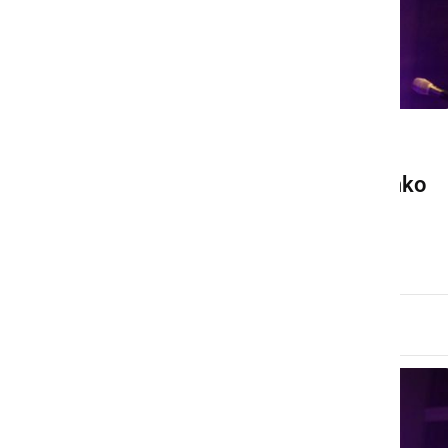
GOSPODARSTVO
Jan Plestenjak kupil znamko
Mura
torek, 13. oktober 2020 ob 15:39