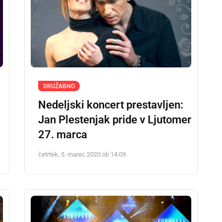
DRUŽABNO
Nedeljski koncert prestavljen:
Jan Plestenjak pride v Ljutomer
27. marca
četrtek, 5. marec 2020 ob 14:09