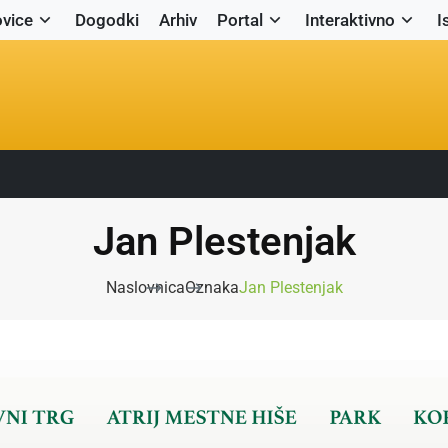
vice
Dogodki
Arhiv
Portal
Interaktivno
I
Jan Plestenjak
Naslovnica
Oznaka
Jan Plestenjak