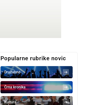
Popularne rubrike novic
Družabno
Črna kronika
Kultura