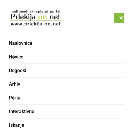
Prijava
PETEK, 7. AVGUST 2026
Naslovnica
Jana Makuc
Novice
Dogodki
Arhiv
Portal
Interaktivno
Iskanje
SLOVENIJA