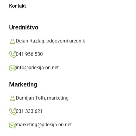
Kacin: Porast okužb v Radencih in Gornji
Kontakt
Radgoni
Uredništvo
petek, 6. november 2020 ob 15:46
Dejan Razlag, odgovorni urednik
041 956 530
Popularne rubrike novic
info@prlekija-on.net
Družabno
Marketing
Črna kronika
Damijan Toth, marketing
031 333 621
Kultura
marketing@prlekija-on.net
Šport