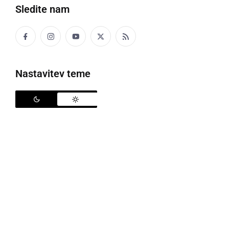
Sledite nam
Politika
Gospodarstvo
Nastavitev teme
Narava
Zanimivosti