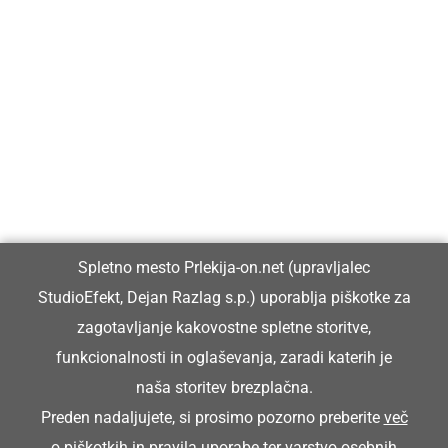
Prlekija-on.net je največji in najbolje obiskan spletni medij v
Prlekiji.
Vpisan je v razvid medijev, ki ga vodi Ministrstvo za kulturo
Republike Slovenije, pod zaporedno številko 1529.
Glavni in odgovorni urednik:
Spletno mesto Prlekija-on.net (upravljalec
Dejan Razlag
StudioEfekt, Dejan Razlag s.p.) uporablja piškotke za
info@prlekija-on.net
zagotavljanje kakovostne spletne storitve,
funkcionalnosti in oglaševanja, zaradi katerih je
naša storitev brezplačna.
Preden nadaljujete, si prosimo pozorno preberite
več
o piškotkih
in
pravila uporabe ter varstvo osebnih