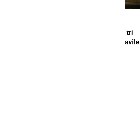
KULTURA IN IZOBRAŽEVANJE
Splošno maturo opravljale tri
dijakinje in jo uspešno opravile
ponedeljek, 17. september 2018 ob 10:58