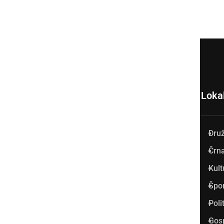
Loka
Dru
Prlekija-on.net je največji in
Črna
najbolje obiskan spletni medij
Kult
v Prlekiji.
Špo
Vpisan je v razvid medijev, ki
Poli
ga vodi Ministrstvo za kulturo
Gos