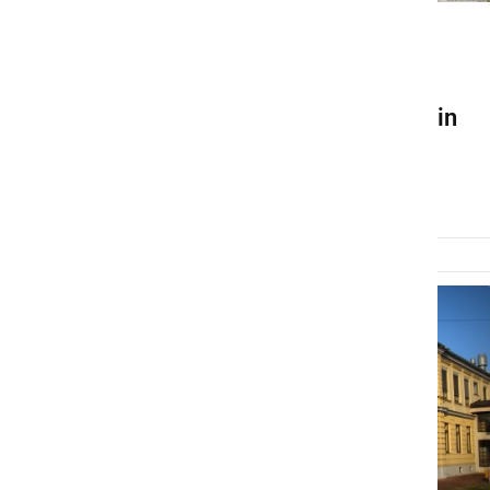
KULTURA IN IZOBRAŽEVANJE
Znani so tudi rezultati
jesenskega roka poklicne in
splošne mature na GFML
četrtek, 17. september 2020 ob 11:15