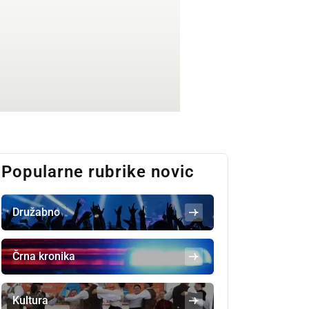
Popularne rubrike novic
Družabno
Črna kronika
Kultura