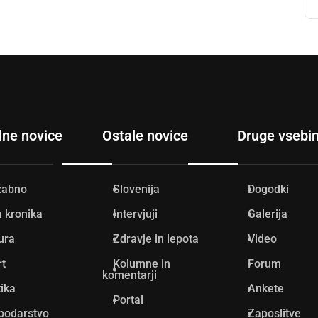
lne novice
Ostale novice
Druge vsebi
žabno
Slovenija
Dogodki
 kronika
Intervjuji
Galerija
ura
Zdravje in lepota
Video
rt
Kolumne in
Forum
komentarji
tika
Ankete
Portal
podarstvo
Zaposlitve