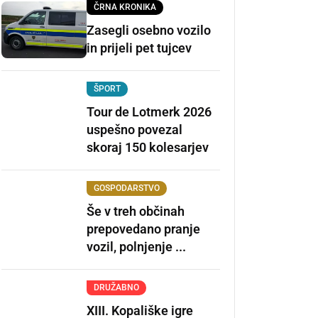
ČRNA KRONIKA
Zasegli osebno vozilo
in prijeli pet tujcev
ŠPORT
Tour de Lotmerk 2026
uspešno povezal
skoraj 150 kolesarjev
GOSPODARSTVO
Še v treh občinah
prepovedano pranje
vozil, polnjenje ...
DRUŽABNO
XIII. Kopališke igre