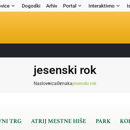
vice
Dogodki
Arhiv
Portal
Interaktivno
I
jesenski rok
Naslovnica
Oznaka
jesenski rok