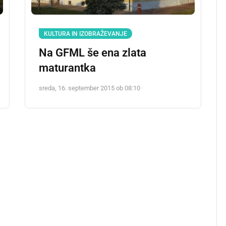
KULTURA IN IZOBRAŽEVANJE
Na GFML še ena zlata
maturantka
sreda, 16. september 2015 ob 08:10