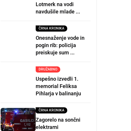
Lotmerk na vodi
navdušile mlade ...
ČRNA KRONIKA
Onesnaženje vode in
pogin rib: policija
preiskuje sum ...
DRUŽABNO
Uspešno izvedli 1.
memorial Feliksa
Pihlarja v balinanju
ČRNA KRONIKA
Zagorelo na sončni
elektrarni