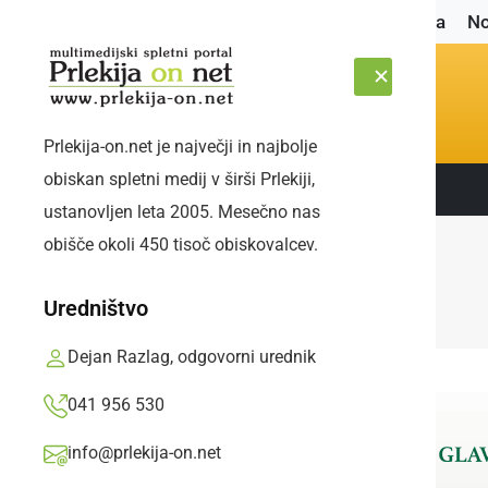
Naslovnica
No
Prlekija-on.net je največji in najbolje
obiskan spletni medij v širši Prlekiji,
Sledite nam:
ČETRTEK, 6. AVGUST 2026
ustanovljen leta 2005. Mesečno nas
obišče okoli 450 tisoč obiskovalcev.
Uredništvo
Dejan Razlag, odgovorni urednik
041 956 530
info@prlekija-on.net