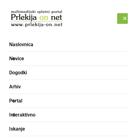
Prijava
SOBOTA, 8. AVGUST 2026
Naslovnica
Junge Chöre München
Novice
Dogodki
Arhiv
Portal
Interaktivno
Iskanje
KULTURA IN IZOBRAŽEVANJE