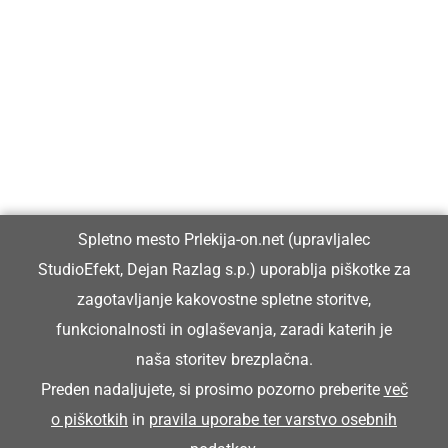
Prlekija-on.net je največji in najbolje obiskan spletni medij v
Prlekiji.
Vpisan je v razvid medijev, ki ga vodi Ministrstvo za kulturo
Republike Slovenije, pod zaporedno številko 1529.
Glavni in odgovorni urednik:
Spletno mesto Prlekija-on.net (upravljalec
Dejan Razlag
StudioEfekt, Dejan Razlag s.p.) uporablja piškotke za
info@prlekija-on.net
zagotavljanje kakovostne spletne storitve,
funkcionalnosti in oglaševanja, zaradi katerih je
naša storitev brezplačna.
Preden nadaljujete, si prosimo pozorno preberite
več
o piškotkih
in
pravila uporabe ter varstvo osebnih
© Prlekija-on.net | 2005 - 2026 | Vse pravice pridržane |