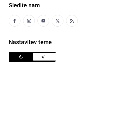
Sledite nam
Politika
Gospodarstvo
Nastavitev teme
Narava
Zanimivosti