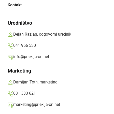
Ambasadorji petja v Murski Soboti
Kontakt
ponedeljek, 12. junij 2023 ob 16:59
Uredništvo
Dejan Razlag, odgovorni urednik
Popularne rubrike novic
041 956 530
Družabno
info@prlekija-on.net
Marketing
Črna kronika
Damijan Toth, marketing
Kultura
031 333 621
Šport
marketing@prlekija-on.net