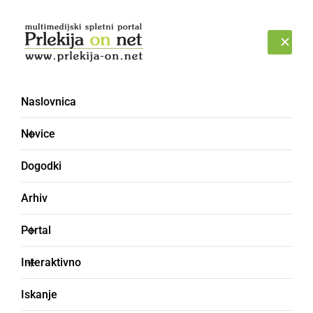
Prijava
NEDELJA, 9. AVGUST 2026
Naslovnica
kandidature
Novice
Dogodki
Arhiv
Portal
Interaktivno
Iskanje
POLITIKA