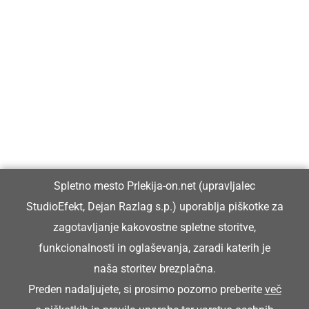
Prlekija-on.net je največji in najbolje obiskan spletni medij v
Prlekiji.
Vpisan je v razvid medijev, ki ga vodi Ministrstvo za kulturo
Republike Slovenije, pod zaporedno številko 1529.
Glavni in odgovorni urednik:
Spletno mesto Prlekija-on.net (upravljalec
Dejan Razlag
StudioEfekt, Dejan Razlag s.p.) uporablja piškotke za
info@prlekija-on.net
zagotavljanje kakovostne spletne storitve,
funkcionalnosti in oglaševanja, zaradi katerih je
naša storitev brezplačna.
Preden nadaljujete, si prosimo pozorno preberite
več