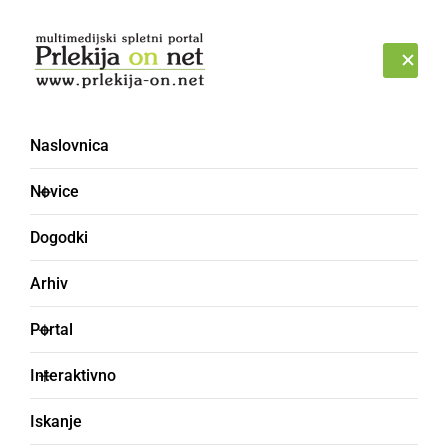
Prijava
ČETRTEK, 6. AVGUST 2026
Naslovnica
kaznivo dejanje [2]
Novice
Dogodki
Arhiv
Portal
Interaktivno
Iskanje
ČRNA KRONIKA