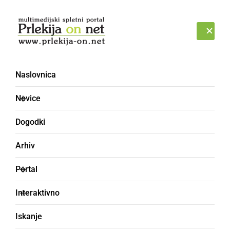
Prijava
SOBOTA, 8. AVGUST 2026
Naslovnica
Kickboxing klub Pomurje
Novice
[2]
Dogodki
Arhiv
Portal
Interaktivno
Iskanje