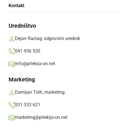
Kontakt
ŠPORT
Pred petkovim športno-dobrodelnim
Uredništvo
spektaklom opravili uradno tehtanje
četrtek, 1. december 2022 ob 18:08
Dejan Razlag, odgovorni urednik
041 956 530
info@prlekija-on.net
ŠPORT
Marketing
David Žibrat s poslovilno borbo zaključuje
tekmovalno kariero
Damijan Toth, marketing
petek, 25. november 2022 ob 06:29
031 333 621
marketing@prlekija-on.net