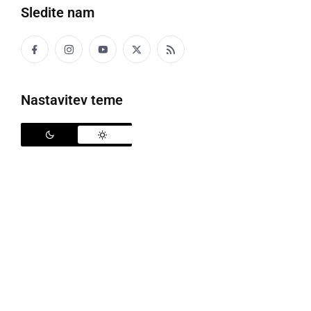
Sledite nam
ŠPORT
David Žibrat državni prvak v disciplini Light
Contact
ponedeljek, 18. marec 2019 ob 08:34
Nastavitev teme
ŠPORT
David Lukman in David Žibrat državna
prvaka v disciplini Full Contact
ponedeljek, 11. marec 2019 ob 09:46