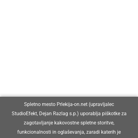
Prlekija-on.net je največji in najbolje obiskan spletni medij v
Prlekiji.
Vpisan je v razvid medijev, ki ga vodi Ministrstvo za kulturo
Republike Slovenije, pod zaporedno številko 1529.
Glavni in odgovorni urednik:
Spletno mesto Prlekija-on.net (upravljalec
Dejan Razlag
StudioEfekt, Dejan Razlag s.p.) uporablja piškotke za
info@prlekija-on.net
zagotavljanje kakovostne spletne storitve,
funkcionalnosti in oglaševanja, zaradi katerih je