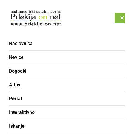
Prijava
ČETRTEK, 6. AVGUST 2026
Naslovnica
Kisla žüpa
Novice
Dogodki
Arhiv
Portal
Interaktivno
Iskanje
DRUŽABNO