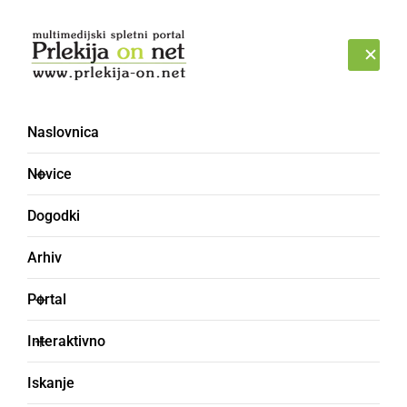
Prijava
PETEK, 7. AVGUST 2026
Naslovnica
Klaus Dieter Požgan
Novice
Dogodki
Arhiv
Portal
Interaktivno
Iskanje
KULTURA IN IZOBRAŽEVANJE