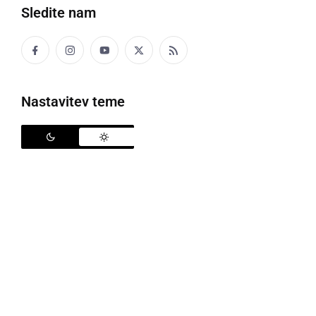
Sledite nam
Družabno
Črna kronika
Nastavitev teme
Kultura
Šport
Politika
Gospodarstvo
Narava