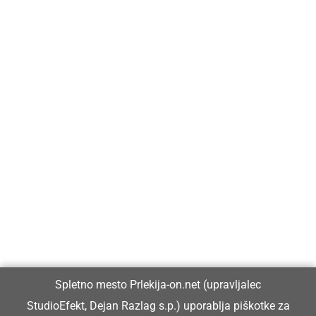
Prlekija-on.net je največji in najbolje obiskan spletni medij v
Prlekiji.
Vpisan je v razvid medijev, ki ga vodi Ministrstvo za kulturo
Republike Slovenije, pod zaporedno številko 1529.
Glavni in odgovorni urednik:
Spletno mesto Prlekija-on.net (upravljalec
Dejan Razlag
StudioEfekt, Dejan Razlag s.p.) uporablja piškotke za
info@prlekija-on.net