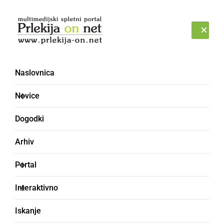
Prijava
SOBOTA, 8. AVGUST 2026
Naslovnica
Klet [2]
Novice
Dogodki
Arhiv
Portal
Interaktivno
Iskanje
ČRNA KRONIKA