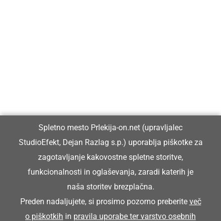
Prlekija-on.net je največji in najbolje obiskan spletni medij v
Prlekiji.
Vpisan je v razvid medijev, ki ga vodi Ministrstvo za kulturo
Republike Slovenije, pod zaporedno številko 1529.
Glavni in odgovorni urednik:
Spletno mesto Prlekija-on.net (upravljalec
Dejan Razlag
StudioEfekt, Dejan Razlag s.p.) uporablja piškotke za
info@prlekija-on.net
zagotavljanje kakovostne spletne storitve,
funkcionalnosti in oglaševanja, zaradi katerih je
naša storitev brezplačna.
Preden nadaljujete, si prosimo pozorno preberite
več
o piškotkih
in
pravila uporabe ter varstvo osebnih