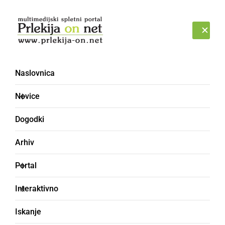
Prijava
NEDELJA, 9. AVGUST 2026
Naslovnica
Klub ormoških študentov
Novice
[2]
Dogodki
Arhiv
Portal
Interaktivno
Iskanje