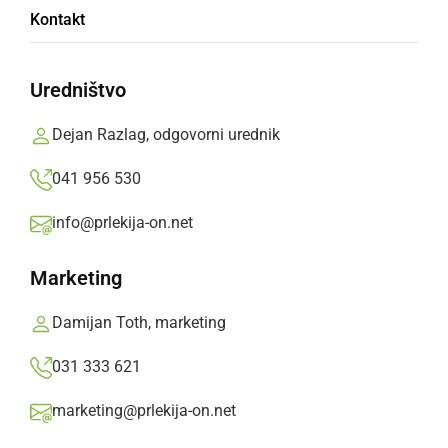
Kontakt
DRUŽABNO
O.F.A.K. ponovno vabi
Uredništvo
nedelja, 22. julij 2012 ob 17:35
Dejan Razlag, odgovorni urednik
041 956 530
info@prlekija-on.net
DRUŽABNO
Avgusta v Ormožu OFAK-ŠTUNF festival
Marketing
ponedeljek, 11. julij 2011 ob 09:37
Damijan Toth, marketing
031 333 621
marketing@prlekija-on.net
DRUŽABNO