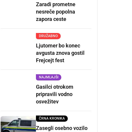
Zaradi prometne
nesreče popolna
zapora ceste
DRUŽABNO
Ljutomer bo konec
avgusta znova gostil
Frejcejt fest
NAJMLAJŠI
Gasilci otrokom
pripravili vodno
osvežitev
ČRNA KRONIKA
Zasegli osebno vozilo