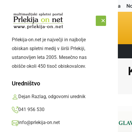
Naslovnica
No
Prlekija-on.net je največji in najbolje
obiskan spletni medij v širši Prlekiji,
Sledite nam:
ČETRTEK, 6. AVGUST 2026
ustanovljen leta 2005. Mesečno nas
obišče okoli 450 tisoč obiskovalcev.
Uredništvo
Dejan Razlag, odgovorni urednik
041 956 530
info@prlekija-on.net