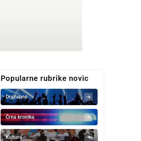
Popularne rubrike novic
Družabno
Črna kronika
Kultura