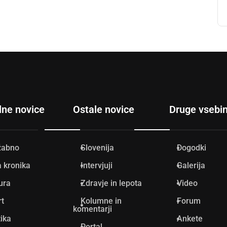
lne novice
Ostale novice
Druge vsebi
žabno
Slovenija
Dogodki
 kronika
Intervjuji
Galerija
ura
Zdravje in lepota
Video
rt
Kolumne in
Forum
komentarji
tika
Ankete
Portal