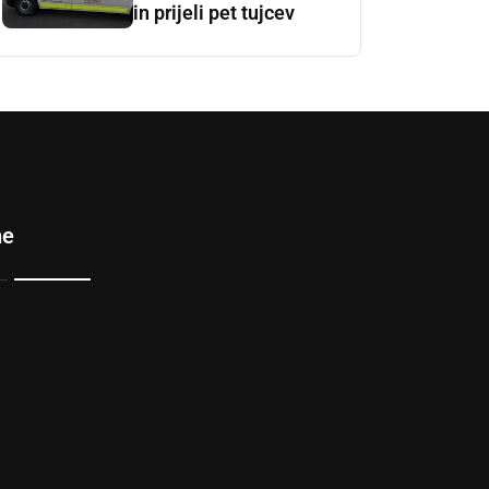
in prijeli pet tujcev
ne