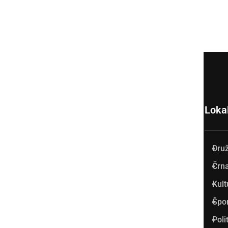
Loka
Dru
Prlekija-on.net je največji in
Črna
najbolje obiskan spletni medij
Kult
v Prlekiji.
Špo
Vpisan je v razvid medijev, ki
Poli