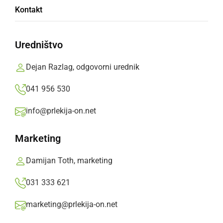
Policijska postaja za izravnalne ukrepe
Kontakt
Murska Sobota ima novega komandirja
Uredništvo
torek, 26. maj 2026 ob 14:13
Dejan Razlag, odgovorni urednik
041 956 530
GOSPODARSTVO
info@prlekija-on.net
Na PP Gorišnica imajo novega komandirja
Marketing
torek, 2. november 2021 ob 14:31
Damijan Toth, marketing
031 333 621
GOSPODARSTVO
marketing@prlekija-on.net
Komandir Marjan Ferk zapušča PPP