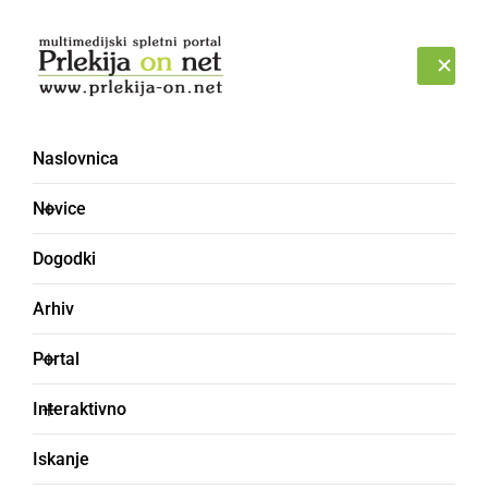
Prijava
SOBOTA, 8. AVGUST 2026
Naslovnica
komandir
Novice
Dogodki
Arhiv
Portal
Interaktivno
Iskanje
GOSPODARSTVO