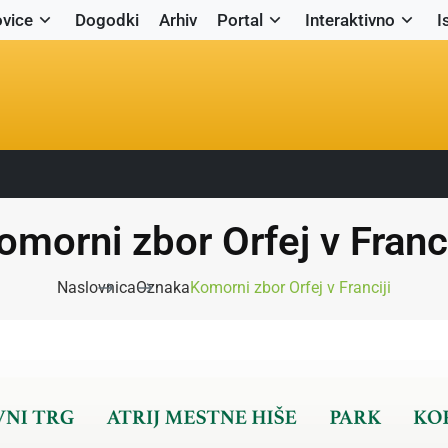
vice
Dogodki
Arhiv
Portal
Interaktivno
I
omorni zbor Orfej v Franci
Naslovnica
Oznaka
Komorni zbor Orfej v Franciji