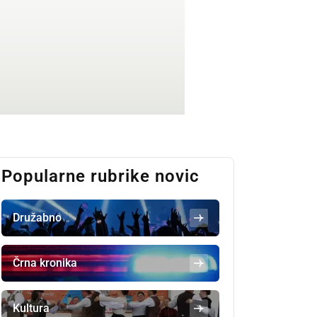
Popularne rubrike novic
Družabno
Črna kronika
Kultura