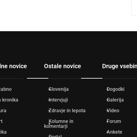
lne novice
Ostale novice
Druge vsebi
žabno
Slovenija
Dogodki
 kronika
Intervjuji
Galerija
ura
Zdravje in lepota
Video
rt
Kolumne in
Forum
komentarji
tika
Ankete
Portal