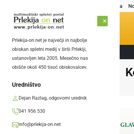
Naslovnica
No
Prlekija-on.net je največji in najbolje
obiskan spletni medij v širši Prlekiji,
Sledite nam:
ČETRTEK, 6. AVGUST 2026
ustanovljen leta 2005. Mesečno nas
obišče okoli 450 tisoč obiskovalcev.
K
Uredništvo
Dejan Razlag, odgovorni urednik
041 956 530
info@prlekija-on.net