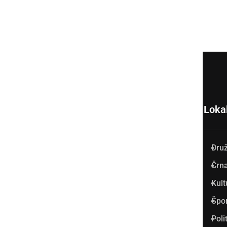
Loka
Dru
Prlekija-on.net je največji in
Črna
najbolje obiskan spletni medij
Kult
v Prlekiji.
Špo
Vpisan je v razvid medijev, ki
Poli