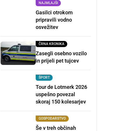
NAJMLAJŠI
Gasilci otrokom
pripravili vodno
osvežitev
ČRNA KRONIKA
Zasegli osebno vozilo
in prijeli pet tujcev
ŠPORT
Tour de Lotmerk 2026
uspešno povezal
skoraj 150 kolesarjev
GOSPODARSTVO
Še v treh občinah