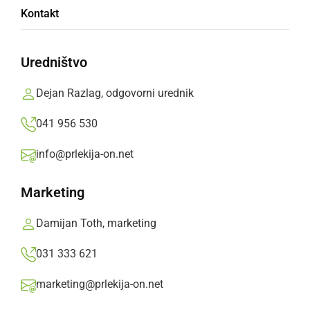
Slovenski parašportniki navdušili na
Kontakt
mednarodnih parketih
Uredništvo
ponedeljek, 4. avgust 2025 ob 10:06
Dejan Razlag, odgovorni urednik
041 956 530
ŠPORT
info@prlekija-on.net
Športno društvo Razkrižje prireja
nepozaben športni dan – Športaj Razkrižje
Marketing
2025!
Damijan Toth, marketing
ponedeljek, 23. junij 2025 ob 18:09
031 333 621
marketing@prlekija-on.net