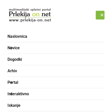
Prijava
SOBOTA, 8. AVGUST 2026
Naslovnica
košarka
Novice
Dogodki
Arhiv
Portal
Interaktivno
Iskanje
ŠPORT